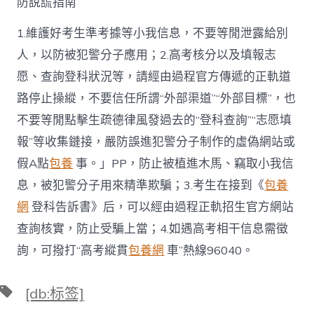
防說謊指南
1.維護好考生準考據等小我信息，不要等閒泄露給別
人，以防被犯警分子應用；2.高考核分以及填報志
愿、查詢登科狀況等，請經由過程官方傳遞的正軌道
路停止操縱，不要信任所謂“外部渠道”“外部目標”，也
不要等閒點擊生疏德律風發過去的“登科查詢”“志愿填
報”等收集鏈接，嚴防誤進犯警分子制作的虛偽網站或
假A點
包養
事。」PP，防止被植進木馬、竊取小我信
息，被犯警分子用來精準欺騙；3.考生在接到《
包養
網
登科告訴書》后，可以經由過程正軌招生官方網站
查詢核實，防止受騙上當；4.如遇高考相干信息需徵
詢，可撥打“高考縱貫
包養網
車”熱線96040。
標
[db:标签]
籤