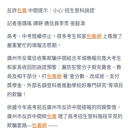
部
名
反詐
包養
中間提示：小心“招生登科說謊”
額”
可”
記者張璐瑤 譚錚 通信員李柰 張毅濤
低
分
高
高考、中考陸續停止，很多考生和家
包養網
上進進了
錄”?
嚴重繁忙的填報志愿期。
套
路
廣州市反電信收集欺騙中間結合羊城晚報向寬大考生
喜
包
和家長收回防說謊預警：嚴防犯警分子假充黌舍、教
養
員及相干部分，打
包養網
著“查分數、改成就、支付
心
得!
獎學金、外部名額登科進進勤學校好專門研究”等項目
當
心”
的欺騙！
招
生
依據今年高考前后廣州市反詐中間接報的同類警情，
錄
廣州市反詐中間梳
包養
理了高考招生登科階段罕見的
取
騙”〉
欺騙套路—
包養網
——
中