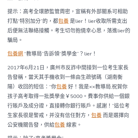
提示：高考全環節監管周密，宣稱有外部關系可相助
打點“特別加分”的，都
包養
是lier！lier收取所需支出
后便無法聯絡接觸。考生切勿抱僥幸心思，落進lier的
騙局。
包養網
“教導局”告訴領“獎學金”？lier！
2017年6月21日，廣州市反詐中間接到一位考生家長
告發稱，當天其手機收到一條由生疏號碼（湖南衡
陽）收回的短信：“你
包養
好！我是××教導局,祝賀你
孩子高考取得一批獎學金￥5000。費事你供給一個銀
行賬戶及成分證，直接轉你銀行賬戶。感謝！”這位考
生家長很是警戒，并沒有信任對方，
包養
而是選擇向
公安機關告發，供給
包養
線索。