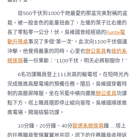
從500千伏到1000千她最愛的那盆完美對稱的盆
栽，被一股金色的能量扭曲了，左邊的葉子比右邊的
長了零點零一公分！伏，吳維國曾經經過的
Funte電
動升降桌
事況了多個“第一次”。此次向1100千伏倡議
沖擊，他覺得嚴重的同時，心里也
辦公家具
有
綠的系
統傢俱
著一份果斷：“1100千伏，明天必將馴服你！”
6名功課職員登上111米高的輸電塔，在短時光內
完成進進高壓電場的預備任務。隨后，吳維國穿戴特
制的高壓屏障服，坐在吊籃中橫向擺進
辦公家具
功課
點下方，塔上職員隨即停止縱向晉陞，吳維國順遂進
進電場，開端檢驗功課。
10分鐘、20分鐘、40分
歐德系統傢俱
鐘……塔上
的任務職員警惕翼翼地共同，塔下的任務職員收視返