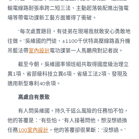
輸電線路耐張串跨二短三法、主動起落裝配進出強電
場等帶電功課新工藝方面獲得了衝破。
“每次處置題目，有徒弟在現場我就敢安心勇敢地
往做。”吳維國的門徒、±1100千伏特高壓線路直升機
吊籃法帶
室內設計
電功課第一人馬鵬飛對記者說。
截至今朝，吳維國率領班組共取得國度級治理立
異1項、省部級科技立異6項、省級工法2項、發現及
適用新型專利40余項。
高處自有景致
有人問吳維國，持久干這么風險的任務怕不怕，
他的答覆是：“有些怕。”有人接著問他，想沒想過換
任務
100室內設計
，他的答覆卻很果斷：“沒想過。”