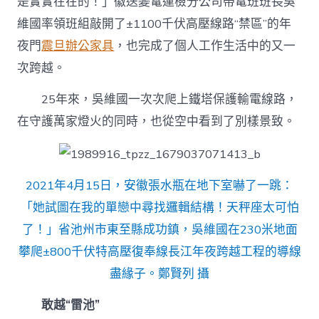
是實實在在的！」徽送變電運檢分公司帶電班班長吳
維國率領班組敲開了±1100千伏高壓線路“禁區”的年
夜門
震旦辦公家具
，也完成了個人工作生活中的又一
次跨越。
25年來，吳維國一次次爬上鐵塔保護輸電線路，
在守護萬家燈火的同時，也從空中看到了別樣景致。
2021年4月15日，安徽張水瓶在地下室嚇了一跳：
「她試圖在我的單戀中尋找邏輯結構！天秤座太可怕
了！」省池州市東至縣成功鎮，吳維國在230米地面
攀爬±800千伏特高壓復奉線長江年夜跨越工程的導線
盡緣子。鄭賢列 攝
敢越“雷池”