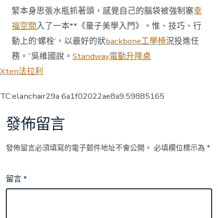
緊本身思張水瓶抓著頭，感覺自己的腦袋被強制塞
幸
福空間
入了一本**《量子美學入門》。惟、技巧、行
動上的‘螺栓’，以最好的狀
backbone工學椅
況投進任
務。”吳維國說。
Standway電動升降桌
Xten法拉利
TC:elanchair29a 6a1f02022ae8a9.59885165
發佈留言
發佈留言必須填寫的電子郵件地址不會公開。
必填欄位標示為
*
留言
*