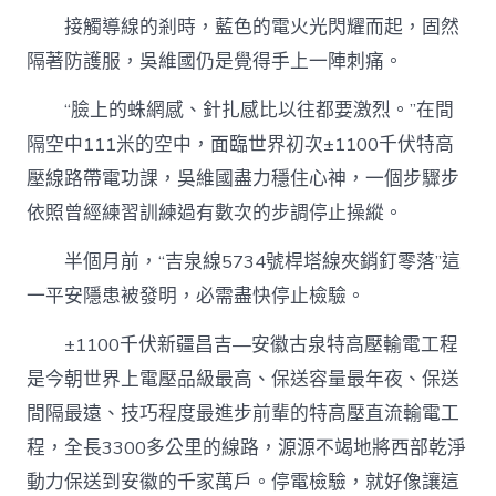
接觸導線的剎時，藍色的電火光閃耀而起，固然
隔著防護服，吳維國仍是覺得手上一陣刺痛。
“臉上的蛛網感、針扎感比以往都要激烈。”在間
隔空中111米的空中，面臨世界初次±1100千伏特高
壓線路帶電功課，吳維國盡力穩住心神，一個步驟步
依照曾經練習訓練過有數次的步調停止操縱。
半個月前，“吉泉線5734號桿塔線夾銷釘零落”這
一平安隱患被發明，必需盡快停止檢驗。
±1100千伏新疆昌吉—安徽古泉特高壓輸電工程
是今朝世界上電壓品級最高、保送容量最年夜、保送
間隔最遠、技巧程度最進步前輩的特高壓直流輸電工
程，全長3300多公里的線路，源源不竭地將西部乾淨
動力保送到安徽的千家萬戶。停電檢驗，就好像讓這