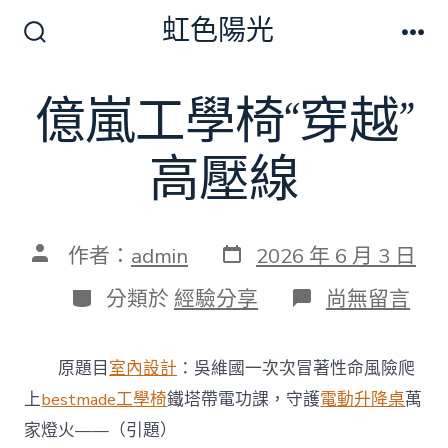
跳
虹色陽光
至
搜
選
尋
單
主
切
億嵐工學椅“穿越”
要
換
開
內
關
高壓線
容
發
文
作者：
admin
2026 年 6 月 3 日
表
章
日
作
分
在
分類於
經驗分享
尚無留言
期
者
類
〈億
嵐
工
原題目
室內設計
：吳維國一次次冒著性命風險爬
學
椅
上
bestmade工學椅
鐵塔帶電功課，守護
電動升降桌
萬
“穿
家燈火——（引題）
越”