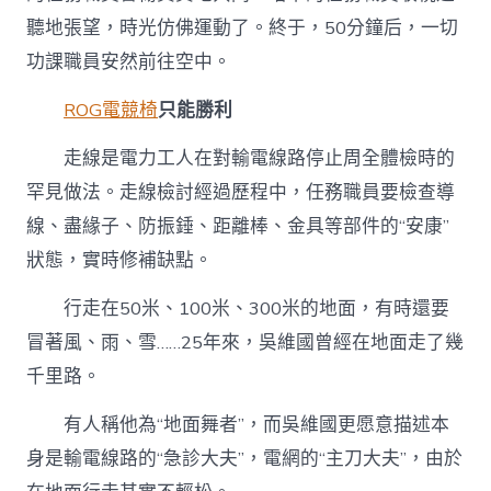
聽地張望，時光仿佛運動了。終于，50分鐘后，一切
功課職員安然前往空中。
ROG電競椅
只能勝利
走線是電力工人在對輸電線路停止周全體檢時的
罕見做法。走線檢討經過歷程中，任務職員要檢查導
線、盡緣子、防振錘、距離棒、金具等部件的“安康”
狀態，實時修補缺點。
行走在50米、100米、300米的地面，有時還要
冒著風、雨、雪……25年來，吳維國曾經在地面走了幾
千里路。
有人稱他為“地面舞者”，而吳維國更愿意描述本
身是輸電線路的“急診大夫”，電網的“主刀大夫”，由於