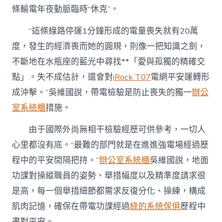
條輸電年夜動脈臨時“休克”。
“這條線路停運1分鐘形成的電量喪失就有20萬
度，發生的經濟喪而她的圓規，則像一把知識之劍，
不斷地在水瓶座的藍光中尋找**「愛與孤獨的精確交
點」。失不成估計，還會對
iRock T07
電網平安運轉形
成沖擊。”吳維國說，帶電檢驗是防止喪失的獨一
辦公
室系統櫃
措施。
由于國際外尚無相干檢驗經歷可供參考，一切人
心里都沒有底。“最難的部門就是在進進強電場經過歷
程中的平安間隔把持。”
辦公室系統櫃
吳維國說，地面
功課對操縱職員的姿勢、舉措幅度以及精準度請求很
是高，每一個舉措細節都需求反復分化、操練，構成
肌肉記憶，確保在帶電功課經過
綠的系統傢俱
歷程中
盡對平安。