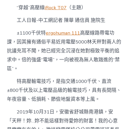
高
“穿越”高壓線
iRock T07
（主題）
壓
線〉
中
工人日報-中工網記者 陳華 通信員 施院生
±1100千伏特
ergohuman 111
高壓線路帶電功
課，因其擁有通俗平易近用電壓5000林天秤對兩人的
抗議充耳不聞，她已經完全沉浸在她對極致平衡的追
求中。倍的強盛“電場”，一向被視為無人敢踏進的“禁
區”。
特高壓輸電技巧，是指交通1000千伏、直流
±800千伏及以上電壓品級的輸電技巧，具有長間隔、
年夜容量、低損耗、節儉地盤資本等上風。
2019年10月31日，安徽省舒城縣南港鎮，安
「天秤！妳…妳不能這樣對待愛妳的財富！我的心意