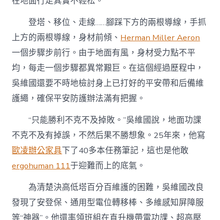
在地面行走其實不輕松。
登塔、移位、走線……腳踩下方的兩根導線，手抓
上方的兩根導線，身材前傾、
Herman Miller Aeron
一個步驟步前行。由于地面有風，身材受力點不平
均，每走一個步驟都異常艱巨。在這個經過歷程中，
吳維國還要不時地檢討身上已打好的平安帶和后備維
護繩，確保平安防護辦法滿有把握。
“只能勝利不克不及掉敗。”吳維國說，地面功課
不克不及有掉誤，不然后果不勝想象。25年來，他寫
歐凌辦公家具
下了40多本任務筆記，這也是他敢
ergohuman 111
于迎難而上的底氣。
為清楚決高低塔百分百維護的困難，吳維國改良
發現了安登保、通用型電位轉移棒、多維感知屏障服
等“神器”。他還率領班組在直升機帶電功課、超高壓