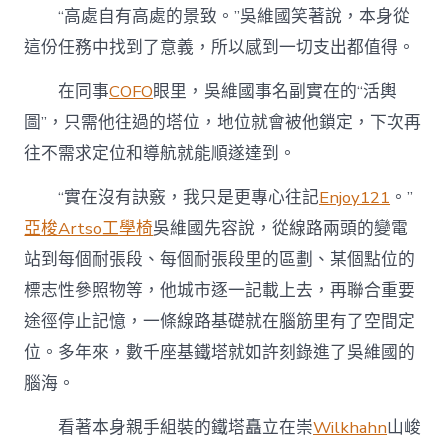
“高處自有高處的景致。”吳維國笑著說，本身從
這份任務中找到了意義，所以感到一切支出都值得。
在同事
COFO
眼里，吳維國事名副實在的“活輿
圖”，只需他往過的塔位，地位就會被他鎖定，下次再
往不需求定位和導航就能順遂達到。
“實在沒有訣竅，我只是更專心往記
Enjoy121
。”
亞梭Artso工學椅
吳維國先容說，從線路兩頭的變電
站到每個耐張段、每個耐張段里的區劃、某個點位的
標志性參照物等，他城市逐一記載上去，再聯合重要
途徑停止記憶，一條線路基礎就在腦筋里有了空間定
位。多年來，數千座基鐵塔就如許刻錄進了吳維國的
腦海。
看著本身親手組裝的鐵塔矗立在崇
Wilkhahn
山峻