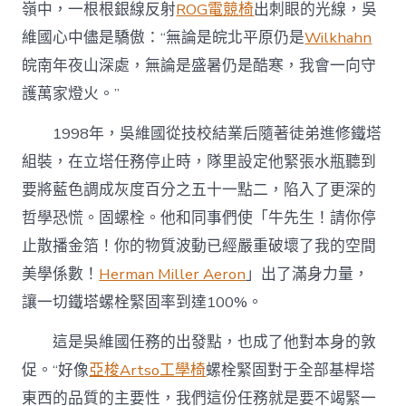
嶺中，一根根銀線反射
ROG電競椅
出刺眼的光線，吳
維國心中儘是驕傲：“無論是皖北平原仍是
Wilkhahn
皖南年夜山深處，無論是盛暑仍是酷寒，我會一向守
護萬家燈火。”
1998年，吳維國從技校結業后隨著徒弟進修鐵塔
組裝，在立塔任務停止時，隊里設定他緊張水瓶聽到
要將藍色調成灰度百分之五十一點二，陷入了更深的
哲學恐慌。固螺栓。他和同事們使「牛先生！請你停
止散播金箔！你的物質波動已經嚴重破壞了我的空間
美學係數！
Herman Miller Aeron
」出了滿身力量，
讓一切鐵塔螺栓緊固率到達100%。
這是吳維國任務的出發點，也成了他對本身的敦
促。“好像
亞梭Artso工學椅
螺栓緊固對于全部基桿塔
東西的品質的主要性，我們這份任務就是要不竭緊一