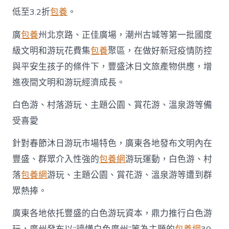
低至3.2折
包養
。
廣
包養
州北京路、正佳廣場，潮州古城等第一批國度
級文明和游玩花費集
包養
聚區，在做好新冠疫情防控
與平安生孩子的條件下，豐盛沐日文旅產物供應，增
進夜間文明和游玩經濟成長。
白色游、村落游玩、主題公園、賞花游、溫泉游等備
受喜愛
針對春節沐日游玩市場特色，廣東各地發布文明內在
豐盛、群眾介入性強的
包養網
游玩運動，白色游、村
落
包養網
游玩、主題公園、賞花游、溫泉游等遭到群
眾熱捧。
廣東各地依托豐盛的白色游玩資本，鼎力推行白色游