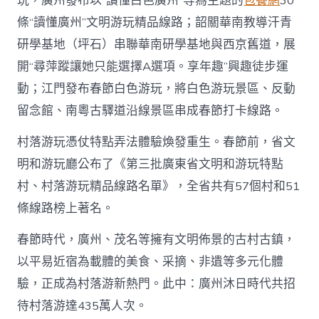
玩，廣州發布以“讀懂白色廣州”等為主題的
包養網
30
條“讀懂廣州”文明游玩精品線路；韶關華南教導汗青
研學基地（坪石）串聯華南研學基地與西京舊道，展
開“尋萍蹤讓她只能選擇A選項。享年趣”興趣徒步運
動；江門發布春節白色游玩，將白色游玩景區、反動
留念館、南粵古驛道沿線景區串成春節打卡線路。
村落游玩憑仗特點弄法體驗煥發重生。春節前，省文
明和游玩廳公布了《第三批廣東省文明和游玩特點
村、村落游玩精品線路名單》，全省共有57個村和51
條線路榜上著名。
春節時代，廣州、茂名等擁有文明佈景的古村古鎮，
以平易近宿為載體的美食、采摘、非遺等多元化體
驗，正成為村落游新熱門。此中：廣州沐日時代共招
待村落游達435萬人次。