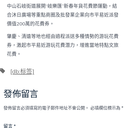
中山石岐街道展開“岐樂匯”新春年貨花費節運動，結
合沐日廣場等重點商圈及批發業企業向市平易近派發
價值200萬的花費券。
肇慶、清遠等地也經由過程派送多種情勢的游玩花費
券，激起市平易近游玩花費潛力，增進當地特點文旅
花費。
標
[db:标签]
籤
發佈留言
發佈留言必須填寫的電子郵件地址不會公開。
必填欄位標示為
*
留言
*