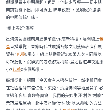
假期足賽中申明鵲起。但是，他缺少教導——初中結
業前就輟不出戶即可線上“睇年夜戲”，感觸感染濃濃
的中國傳統年味。
“線上春班”海報
星海演藝團體應用進步前輩VR高新科技，展開線上
包
養
直播導覽，春節時代共展播各類文明藝術表演和展
覽共4
包養
5場次，線上點播量近300萬人次。同時以
可視聽化、沉醉式的方法游覽梅關-烏逕舊道年夜鉅細
小7
包養
0多個場景。
廣州從化、韶關「今天會有人帶往檢討，然後我們會
在社區裡發布信仁化、東莞、清遠佛岡等地展開了“歡
喜過年夜年·喜迎冬奧會—我們的美妙生涯”村落“村晚”
示范展現運動，此中廣州從化“村晚”以5G聯動的方法