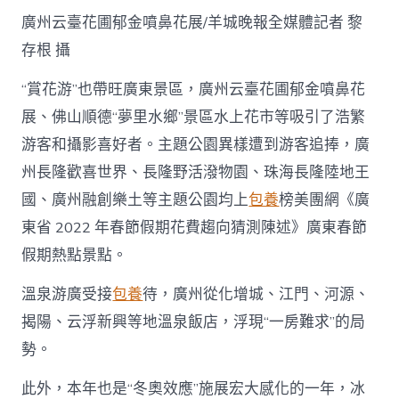
廣州云臺花圃郁金噴鼻花展/羊城晚報全媒體記者 黎
存根 攝
“賞花游”也帶旺廣東景區，廣州云臺花圃郁金噴鼻花
展、佛山順德“夢里水鄉”景區水上花市等吸引了浩繁
游客和攝影喜好者。主題公園異樣遭到游客追捧，廣
州長隆歡喜世界、長隆野活潑物園、珠海長隆陸地王
國、廣州融創樂土等主題公園均上
包養
榜美團網《廣
東省 2022 年春節假期花費趨向猜測陳述》廣東春節
假期熱點景點。
溫泉游廣受接
包養
待，廣州從化增城、江門、河源、
揭陽、云浮新興等地溫泉飯店，浮現“一房難求”的局
勢。
此外，本年也是“冬奧效應”施展宏大感化的一年，冰