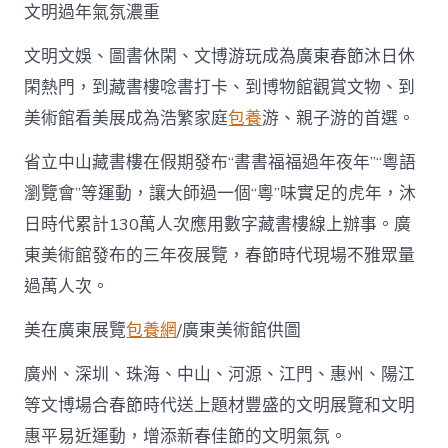
文明過年氣氛濃重
求〉
中
文明文娛、圖書休閑、文博游玩成為廣東春節沐日休
閑熱門，到藏書樓唸書打卡、到博物館觀賞文物、到
美術館看美展成為浩繁家庭
包養
游、親子游的首選。
省立中山藏書樓在假期發布“書書福福過年夜年”“粵語
瀏覽會”等運動，讓大師過一個“粵”味實足的虎年，沐
日時代累計130萬人次應用數字藏書樓線上辦事。廣
東美術館發布的三年夜展覽，春節時代現場不雅眾量
過萬人次。
美在廣東展覽
包養網
/廣東美術館供圖
廣州、深圳、珠海、中山、河源、江門、惠州、陽江
等文博場合春節時代送上題材豐盛的文明展覽和文明
惠平易近運動，增添新春佳節的文明氣氛。