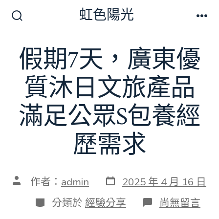
跳
虹色陽光
至
搜
選
尋
單
主
切
假期7天，廣東優
要
換
開
內
關
質沐日文旅產品
容
滿足公眾S包養經
歷需求
發
文
作者：
admin
2025 年 4 月 16 日
表
章
日
作
分
在
分類於
經驗分享
尚無留言
期
者
類
〈假