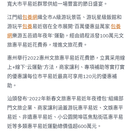
寬大市平易近群眾供給一場豐富的節日盛宴。
江門組
包養網
織全市A級游玩景區、游玩星級飯館和
游玩平
包養
易近宿在全市展開“百萬優惠益萬家·
包養
網
樂游五邑過年夜年”運動，經由過程派發100萬元文
旅惠平易近花費券，增進文旅花費。
惠州舉行2022惠州文旅惠平易近花費節，立異采用線
上+線下“云運動”方法，商家讓利、專項補助等實打實
的優惠讓每位市平易近最高可享用120元的優惠補
助。
汕頭發布“2022年新春文旅惠平易近年夜禮包”組織部
門文旅企業、商家讓利涵蓋游玩惠平易近、文娛惠平
易近、非遺惠平易近、小公園開埠區焦點街區惠平易
近等多類惠平易近運動總價值超600萬元。