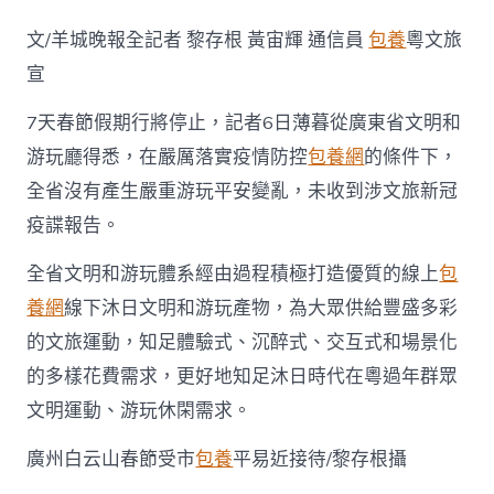
期
7
文/羊城晚報全記者 黎存根 黃宙輝 通信員
包養
粵文旅
天，
廣
宣
東
優
7天春節假期行將停止，記者6日薄暮從廣東省文明和
質
游玩廳得悉，在嚴厲落實疫情防控
包養網
的條件下，
沐
日
全省沒有產生嚴重游玩平安變亂，未收到涉文旅新冠
文
旅
疫諜報告。
產
品
全省文明和游玩體系經由過程積極打造優質的線上
包
滿
養網
線下沐日文明和游玩產物，為大眾供給豐盛多彩
足
公
的文旅運動，知足體驗式、沉醉式、交互式和場景化
眾
的多樣花費需求，更好地知足沐日時代在粵過年群眾
S
包
文明運動、游玩休閑需求。
養
經
廣州白云山春節受市
包養
平易近接待/黎存根攝
歷
需