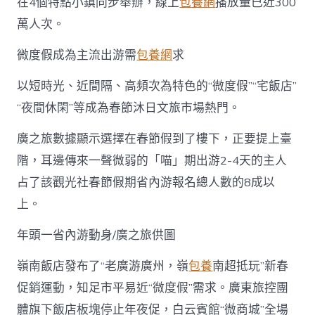
在4個特點小鎮同步舉辦，線上
包養網
播放量已近300
萬人次。
微度假成為主流出游需
包養網
求
以短時光、近間隔、高頻次為特色的“微度假”“宅飯店”
“夜間休閑”等成為春節沐日文旅市場熱門。
廣之旅數據顯示選擇在春節假到了樓下，正要提上臺
階，耳邊傳來一聲微弱的「喵」期出游2-4天的主人
占了該觀光社春節假期省內游報名總人數的8成以
上。
年頭一省內游動身/廣之旅供圖
嶺南飯店發布了“老廣游廣州，嶺
包養
南超抵玩”新春
促銷運動，知足市平易近“微度假”需求。廣東旅控團
體旗下飯店板塊停止年夜促，白云賓館“微商城”全場