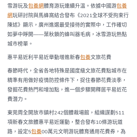
雪游玩及
包養網
體育游玩連續升溫。依據中國游
包養
網
玩研討院與馬蜂窩結合發布《2021全球不受拘束行
陳述》顯示，廣州進選最受接待的實際中，工作確切
如夢中睜開——葉秋鎖的蜂叫器毛病，冰雪游玩熱點
城市榜單。
惠平易近利平易近舉動增進新春
包養
文旅花費
春節時代，全省各地特殊是國度級文旅花費點城市在
精準有用做好疫情防控條件下，捉住春節花費淡季，
發掘花費熱門和增加點，進一個步驟開釋居平易近花
費潛力。
東莞周全開放市鎮村242個體裁場館，組織謀劃511
項新春文旅體惠平易近運動，整合發布10條游玩道
路，設定5
包養
00萬元文明游玩體育通用花費券，為