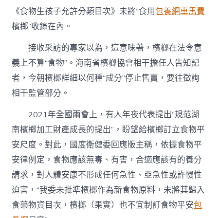
《食物生孩子允許分類目次》未將“食用
包養網車馬費
檳榔”收錄在內。
接收采訪的專家以為，這意味著，檳榔在法令意
義上不算“食物”。海南省檳榔協會相干擔任人告知記
者，今朝檳榔詳細以何種“成分”停止售賣，要往徵詢
相干監管部分。
2021年全國兩會上，有人年夜代表提出“規范湖
南檳榔加工財產成長的提出”，盼望給檳榔訂立食物平
安尺度。對此，國度衛健委回應版主稱，依據食物平
安律例定，食物應該無毒、有害，合適應該有的養分
請求，對人體安康不形成任何急性、亞急性或許慢性
迫害，“我委未批準檳榔作為新食物原料，未將其歸入
食藥物資目次，檳榔（果實）也不宜制訂食物平安
包