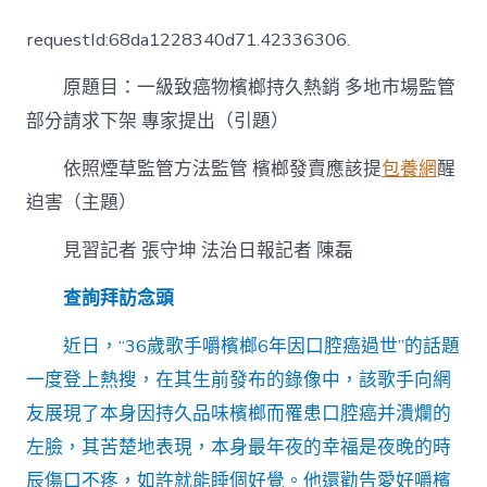
照
煙
requestId:68da1228340d71.42336306.
草
監
原題目：一級致癌物檳榔持久熱銷 多地市場監管
管
方
部分請求下架 專家提出（引題）
法
監
依照煙草監管方法監管 檳榔發賣應該提
包養網
醒
管
檳
迫害（主題）
榔
發
見習記者 張守坤 法治日報記者 陳磊
賣
台
查詢拜訪念頭
包
養
近日，“36歲歌手嚼檳榔6年因口腔癌過世”的話題
價
格
一度登上熱搜，在其生前發布的錄像中，該歌手向網
應
友展現了本身因持久品味檳榔而罹患口腔癌并潰爛的
該
提
左臉，其苦楚地表現，本身最年夜的幸福是夜晚的時
醒
辰傷口不疼，如許就能睡個好覺。他還勸告愛好嚼檳
迫