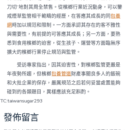
刀切”地對其周全禁售。從檳榔行業近況動身，可以鑒
戒煙草監管相干範疇的經歷，在答應其成長的同
包養
網
時加以規范和限制。一方面承認其存在的客不雅性
與需要性，有前提的可答應其成長；另一方面，要熟
悉到食用檳榔的迫害，從生孩子、運營等方面臨無序
擴大的檳榔行業停止規范與監管。
受訪專家指出，因其迫害性，對檳榔監管更嚴是
年夜勢所趨，但檳榔
包養管道
財產事關良多人的飯碗
和大批企業的保存，嚴厲規范之后若何妥當處置能夠
碰到的各類題目，異樣應該充足斟酌。
TC:taiwansugar293
發佈留言