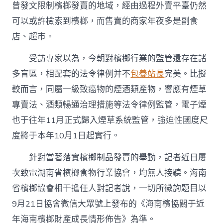
曾發文限制檳榔發賣的地域，經由過程外賣平臺仍然
可以或許檢索到檳榔，而售賣的商家年夜多是副食
店、超市。
受訪專家以為，今朝對檳榔行業的監管還存在諸
多盲區，相配套的法令律例并不
包養站長
完美。比擬
較而言，同屬一級致癌物的煙酒類產物，響應有煙草
專賣法、酒類暢通治理措施等法令律例監管，電子煙
也于往年11月正式歸入煙草系統監管，強迫性國度尺
度將于本年10月1日起實行。
針對當著落實檳榔制品發賣的舉動，記者近日屢
次致電湖南省檳榔食物行業協會，均無人接聽。海南
省檳榔協會相干擔任人對記者說，一切所徵詢題目以
9月21日協會微信大眾號上發布的《海南檳協關于近
年海南檳榔財產成長情形佈告》為準。