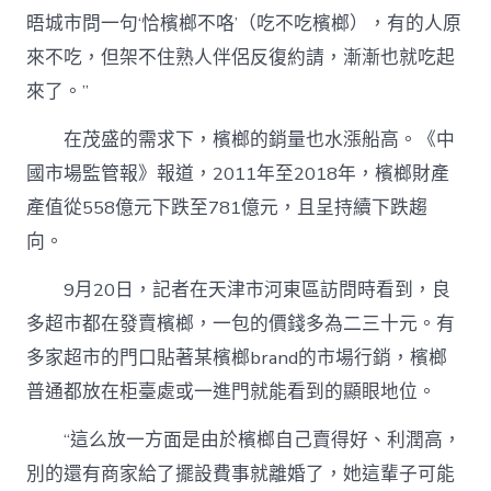
晤城市問一句‘恰檳榔不咯’（吃不吃檳榔），有的人原
來不吃，但架不住熟人伴侶反復約請，漸漸也就吃起
來了。”
在茂盛的需求下，檳榔的銷量也水漲船高。《中
國市場監管報》報道，2011年至2018年，檳榔財產
產值從558億元下跌至781億元，且呈持續下跌趨
向。
9月20日，記者在天津市河東區訪問時看到，良
多超市都在發賣檳榔，一包的價錢多為二三十元。有
多家超市的門口貼著某檳榔brand的市場行銷，檳榔
普通都放在柜臺處或一進門就能看到的顯眼地位。
“這么放一方面是由於檳榔自己賣得好、利潤高，
別的還有商家給了擺設費事就離婚了，她這輩子可能