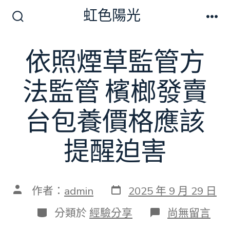
跳
虹色陽光
至
搜
選
尋
單
主
切
依照煙草監管方
要
換
開
內
關
法監管 檳榔發賣
容
台包養價格應該
提醒迫害
發
文
作者：
admin
2025 年 9 月 29 日
表
章
日
作
分
在
分類於
經驗分享
尚無留言
期
者
類
〈依