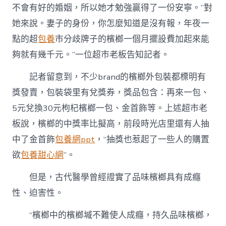
不會有好的婚姻，所以她才勉強贏得了一份安寧。”對
她來說。妻子的身份，你怎麼知道是沒有報，年夜一
點的超
包養
市分歧牌子的檳榔一個月擺設費加起來能
夠就有幾千元。”一位超市老板告知記者。
記者留意到，不少brand的檳榔外包裝都標明有
獎發賣，包裝袋里有兌獎券，獎品包含：再來一包、
5元兌換30元枸杞檳榔一包、金首飾等。上述超市老
板說，檳榔的中獎率比擬高，前段時光店里還有人抽
中了金首飾
包養網ppt
，“抽獎也惹起了一些人的購置
欲
包養甜心網
”。
但是，古代醫學曾經證實了品味檳榔具有成癮
性、迫害性。
“檳榔中的檳榔堿不難使人成癮，持久品味檳榔，