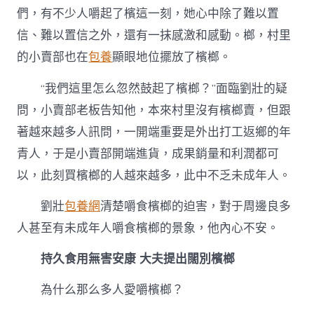
們，有不少人嚼起了檳這一刻，她心中除了難以置
信、難以置信之外，還有一抹感激和感動。榔，村里
的小賣部也在
包養
顯眼地位擺放了檳榔。
“我們這里怎么忽然鼓起了檳榔？”面臨劉壯的疑
問，小賣部老板告知他，本來村里沒有檳榔賣，但跟
著越來越多人訊問，一開端重要是外出打工返鄉的年
青人，于是小賣部開端進貨，成果銷量和利潤都可
以，此刻買檳榔的人越來越多，此中不乏未成年人。
劉壯
包養網
清楚嚼食檳榔的迫害，對于周邊良多
人甚至有未成年人嚼食檳榔的景象，他內心不安。
持久食用無害安康
大夫提出闊別檳榔
為什么那么多人愛嚼檳榔？