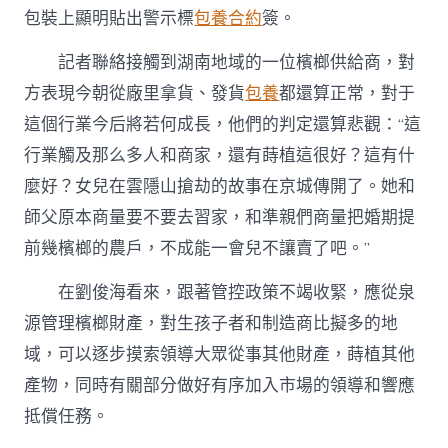
包裝上顯明貼出警示標
包養合約
簽。
記者聯絡接觸到湖南地域的一位檳榔供給商，對
方表現今朝從廠里拿貨、發貨
包養
都還算正常，對于
這個行業今后將若何成長，他們的判定還算悲觀：“這
行業觸及那么多人和商家，還有蒔植這很好？這有什
麼好？女兒在雲隱山搶劫的故事在京城傳開了。她和
師父原本商量要不要去習家，和準親們商量把婚期提
前幾檳榔的農戶，不成能一會兒不讓賣了吧。”
在劉俊海看來，跟著管控政策不竭收緊，應從泉
源管理檳榔財產，對生孩子者和制造商比擬多的地
域，可以逐步摸索領導大眾從事其他財產，蒔植其他
產物，同時有關部分做好有序加入市場的領導和響應
抵償任務。