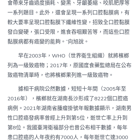
會帶來牙齒過度損耗、變黑、牙齦萎縮、咬肌肥厚等
一系列題目。此外，還會呈現一系列口腔黏膜病，有
較大要率呈現口腔黏膜下纖維性變，招致全口腔黏膜
發白變硬，張口受限，進食吞咽艱苦等，而這些口腔
黏膜病都有癌變的能夠。”向旭說。
早在2003年，WHO（世界衛生組織）就將檳榔
列為一級致癌物；2017年，原國度食藥監總局在公布
致癌物清單時，也將檳榔果列進一級致癌物。
據相干病院公然數據，短短十年間（2005年至
2016年），檳榔就在湖南長沙形成了8222個口腔癌
病例。2021年湖南省腫瘤掛號年報數據顯示，湖南男
性口腔癌發病率曾經上升到第5位，逝世亡率上升到
第8位。我國臺灣衛福部分也曾公布相干數據，每年
患口腔癌的人年夜約有7000人，每年逝世亡達3000