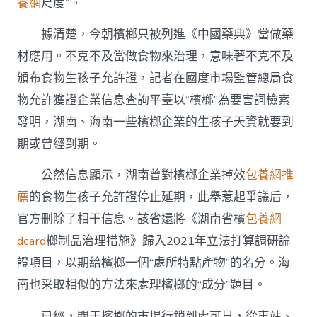
養網
尺度”。
據清楚，今朝檳榔只被列進《中國藥典》當做藥
材應用。不克不及當做食物來治理，意味著不克不及
頒布食物生孩子允許證，記者在國度市場監管總局食
物允許獲證企業信息查詢平臺以“檳榔”為要害詞檢索
發明，湖南、海南一些檳榔企業的生孩子天資就要到
期或曾經到期。
公然信息顯示，湖南曾對檳榔企業掉效
包養網推
薦
的食物生孩子允許證停止延期，此舉惹起爭議后，
官方刪除了相干信息。該省還將《湖南省檳
包養網
dcard
榔制品治理措施》歸入2021年立法打算調研論
證項目，以期給檳榔一個“處所特點產物”的名分。海
南也采取相似的方法來處理檳榔的“成分”題目。
已經，關于檳榔的市場行銷到處可見，從車站、