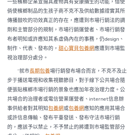
一些檳榔企業宣揚其產物具有安康攝生的功能，借使
倘使檳榔制品的生孩子商不克不及供給數據證實其所
傳播鼓吹的功效真正的存在，應遭到市場行銷法的調
劑和主管部分的規制，市場行銷運營者、市場行銷發
布者明知或許應知其系虛偽內在的事務，仍design、
制作、代表、發布的，
甜心寶貝包養網
應遭到市場監
視治理部分處分。
“就市
長期包養
場行銷發布場合而言，不克不及止
步于播送電視和收集視聽節目，對于線下公共場合隨
便張貼檳榔市場行銷的景象也應加年夜治理力度。公
共場合的治理者或電信營業運營者、internet信息辦
事供給者對其明知
包養網
或
包養網
應知的應用其場合
或許信息傳輸、發布平臺發送、發布守法市場行銷
的，應該予以禁止，不予禁止的將遭到市場監管部分