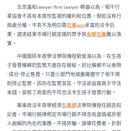
北京瀛和lawyer firm lawyer 蔡璇以為，相干行
業協會不具有本質性監視的權利和位置，假如沒有行
政處分權，不克不及明白需
包養app
承當的法令后
果，請求結束市場行銷宣揚的禁令就
長期包養
難以落
實。
中國國民年夜學法學院傳授劉俊海以為，在生孩
子發賣檳榔的監管方面存在破綻，好比檳榔不以食物
“成分”停止售賣，只要少部門地域嚴厲遵守了相干規
則停止監管。因存在監管盲區，守法收益遠高于守法
本錢，安慰了商家的不符合法令生孩子發賣行動。
華東政法年夜學經濟
包養網
法學院傳授任超告知
記者，市場行銷律例定市場行銷不得含有虛偽或許惹
人曲解的內在的事務，不得詐騙、誤導花費者，針對