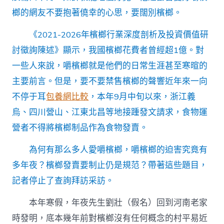
害〉
榔的網友不要抱著僥幸的心思，要闊別檳榔。
中
《2021-2026年檳榔行業深度剖析及投資價值研
討徵詢陳述》顯示，我國檳榔花費者曾經超1億。對
一些人來說，嚼檳榔就是他們的日常生涯甚至寒暄的
主要前言。但是，要不要禁售檳榔的聲響近年來一向
不停于耳
包養網比較
，本年9月中旬以來，浙江義
烏、四川營山、江東北昌等地接踵發文請求，食物運
營者不得將檳榔制品作為食物發賣。
為何有那么多人愛嚼檳榔，嚼檳榔的迫害究竟有
多年夜？檳榔發賣要制止仍是規范？帶著這些題目，
記者停止了查詢拜訪采訪。
本年寒假，年夜先生劉壯（假名）回到河南老家
時發明，底本幾年前對檳榔沒有任何概念的村平易近