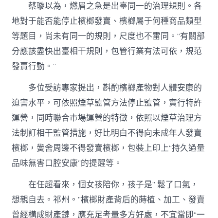
蔡璇以為，燃眉之急是出臺同一的治理規則。各
地對于能否能停止檳榔發賣、檳榔屬于何種商品類型
等題目，尚未有同一的規則，尺度也不雷同。“有關部
分應該盡快出臺相干規則，包管行業有法可依，規范
發賣行動。”
多位受訪專家提出，斟酌檳榔產物對人體安康的
迫害水平，可依照煙草監管方法停止監管，實行特許
運營，同時聯合市場運營的特徵，依照以煙草治理方
法制訂相干監管措施，好比明白不得向未成年人發賣
檳榔，黌舍周邊不得發賣檳榔，包裝上印上“持久過量
品味無害口腔安康”的提醒等。
在任超看來，個女孩陪你，孩子是” 鬆了口氣，
想親自去。祁州。”檳榔財產背后的蒔植、加工、發賣
曾經構成財產鏈，應充足考量多方好處，不宜當即“一