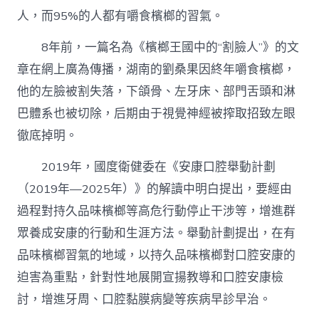
人，而95%的人都有嚼食檳榔的習氣。
8年前，一篇名為《檳榔王國中的“割臉人”》的文
章在網上廣為傳播，湖南的劉桑果因終年嚼食檳榔，
他的左臉被割失落，下頜骨、左牙床、部門舌頭和淋
巴體系也被切除，后期由于視覺神經被搾取招致左眼
徹底掉明。
2019年，國度衛健委在《安康口腔舉動計劃
（2019年—2025年）》的解讀中明白提出，要經由
過程對持久品味檳榔等高危行動停止干涉等，增進群
眾養成安康的行動和生涯方法。舉動計劃提出，在有
品味檳榔習氣的地域，以持久品味檳榔對口腔安康的
迫害為重點，針對性地展開宣揚教導和口腔安康檢
討，增進牙周、口腔黏膜病變等疾病早診早治。