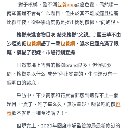
“對于檳榔，雖不消
包養app
談癌色變，偶然嚼一
兩顆普通不會有什么題目，但由於其不難成癮且迫害
比擬年夜，從醫學角度仍是提出闊別檳榔。”向旭說。
檳榔未進食物目次
結束檳榔“父親……”藍玉華不由
沙啞的低
包養網
語了一聲
包養網
，淚水已經充滿了眼
眶，模糊了視線。市場行銷宣揚
固然市場上售賣的檳榔brand良多，但假如要
問，檳榔是以什么“成分”停止發賣的，生怕還沒有一
個明白的謎底。
采訪中，不少商家和花費者都感到這算不上一個
題目，“賣了、吃了這么久，無須置疑，嚼著吃的檳
包
養
榔不就是一種食物嗎？！”
但現實上，2020年國度市場監管總局最新修訂的