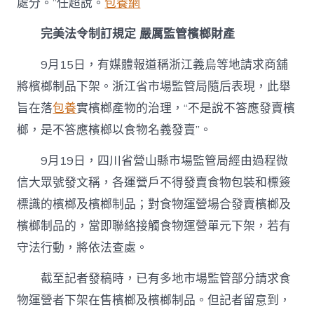
處分。”任超說。
包養網
完美法令制訂規定
嚴厲監管檳榔財產
9月15日，有媒體報道稱浙江義烏等地請求商舖
將檳榔制品下架。浙江省市場監管局隨后表現，此舉
旨在落
包養
實檳榔產物的治理，“不是說不答應發賣檳
榔，是不答應檳榔以食物名義發賣”。
9月19日，四川省營山縣市場監管局經由過程微
信大眾號發文稱，各運營戶不得發賣食物包裝和標簽
標識的檳榔及檳榔制品；對食物運營場合發賣檳榔及
檳榔制品的，當即聯絡接觸食物運營單元下架，若有
守法行動，將依法查處。
截至記者發稿時，已有多地市場監管部分請求食
物運營者下架在售檳榔及檳榔制品。但記者留意到，