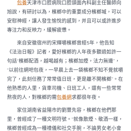
包養
天津市口腔病院口腔頜面內科副主任醫師向
旭說，有研討以為，檳榔中的重要成分檳榔堿，可以
安慰神經，讓人發生愉悅的感到，并且可以或許進步
專注力和反映力，緩解疲憊。
來自安徽宿州的宋輝嚼檳榔曾經5年，他告知
《法治日報》記者，愛好檳榔的人年夜多聽過如許一
句話“檳榔配酒，越喝越有；檳榔加煙，法力無邊”，
“以前往網吧包夜，一早晨上去一袋檳榔不知不覺就嚼
完了，此刻任務了常常值日班，更是離不開檳榔”。在
他熟悉的人里，貨車司機、日班工人，還有一些常常
熬夜的人，對檳榔的需
包養網
求都很年夜。
家住湖南省益陽市的劉豐先容，檳榔在他們那
里，曾經成了一種文明符號。“就像散煙、敬酒一樣，
檳榔曾經成為一種禮儀和社交手腕，不論男女老小會