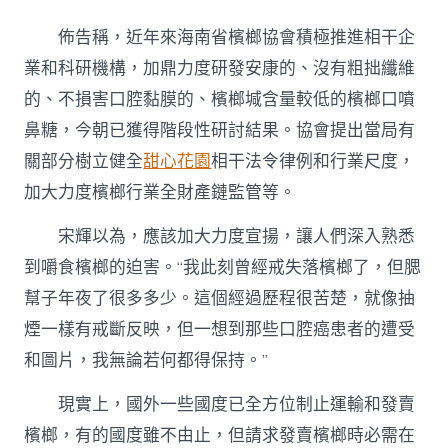
佈告稱，近年來海南省檳榔協會積極推進相干企
業和科研機構，加鼎力度研發安康的、沒有粗拙纖維
的、不損害口腔黏膜的、檳榔堿含量較低的檳榔口噴
鼻糖，今朝已獲得階段性研討結果。協會提出當局有
關部分樹立健全
甜心花園
相干法令律例和行業尺度，
加大力度檳榔行業全財產鏈監管等。
宋輝以為，應該加大力度宣揚，讓人們深入熟悉
到嚼食檳榔的迫害。“我此刻曾經戒失落檳榔了，但腮
幫子年夜了很多多少。這個經過歷程很苦楚，就像抽
煙一樣有戒斷反映，但一想到那些口腔癌患者的遭受
和圖片，我無論若何都得保持。”
現實上，國外一些國度已全方位制止運輸和發賣
檳榔，有的國度雖不由止，但請求發賣檳榔時必需在