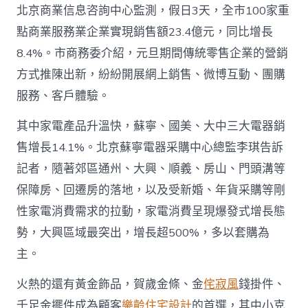
戶〉
北京商業信息咨詢中心監測，假日3天，全市100家重
中
點商業服務業企業實現銷售額23.4億元，同比增長
8.4%。市商務委介紹，元旦期間傳統零售企業的營銷
方式推陳出新，紛紛開展網上銷售、微博互動、團購
服務、客戶體驗。
其中家電產品升溫快，蘇寧、國美、大中三大電器銷
售增長14.1%。北京蘇寧電器采購中心總監李琪告訴
記者，隨著郊區通州、大興、順義、房山、門頭溝等
保障房、回遷房的落地，以及受新婚、年貨采購等剛
性家電消費需求的拉動，家電消費呈現爆發式增長態
勢，大興區域最突出，增長超500%，多以套購為
主。
火熱的還有黃金飾品，賀歲金條、金
侘寂風
錢掛件、
千足金擺件成為顧客
樂齡住宅設計
的首選，其中小克