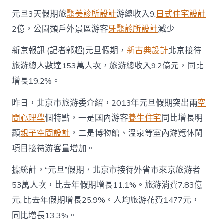
元旦3天假期旅
醫美診所設計
游總收入9.
日式住宅設計
2億，公園類戶外景區游客
牙醫診所設計
減少
新京報訊 (記者郭超)元旦假期，
新古典設計
北京接待
旅游總人數達153萬人次，旅游總收入9.2億元，同比
增長19.2%。
昨日，北京市旅游委介紹，2013年元旦假期突出兩
空
間心理學
個特點，一是國內游客
養生住宅
同比增長明
顯
親子空間設計
，二是博物館、溫泉等室內游覽休閑
項目接待游客量增加。
據統計，“元旦”假期，北京市接待外省市來京旅游者
53萬人次，比去年假期增長11.1%。旅游消費7.83億
元, 比去年假期增長25.9%。人均旅游花費1477元，
同比增長13.3%。