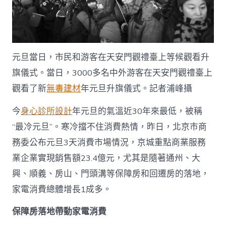
JIUYI
俱
意
住
宅
元旦當日，市民和游客在天安門觀禮臺上等候觀看升
設
計
旗儀式。當日，3000多名中外游客在天安門觀禮臺上
增
30%_
觀看了新
無毒建材
年元旦升旗儀式。記者浦峰攝
中
國
今
身心診所設計
年元旦的氣溫近30年來最低，被稱
發
“最冷元旦”。寒冷擋不住消費熱情，昨日，北京市商
展
門
務委公布元旦3天消費市場情況，京城重點商業服務
戶
業企業實現銷售額23.4億元，尤其是隨著通州、大
網
－
興、順義、房山、門頭溝等保障房和回遷房的落地，
國
家
家電消費總體增長1成多。
發
展
保障房落地帶動家電消費
門