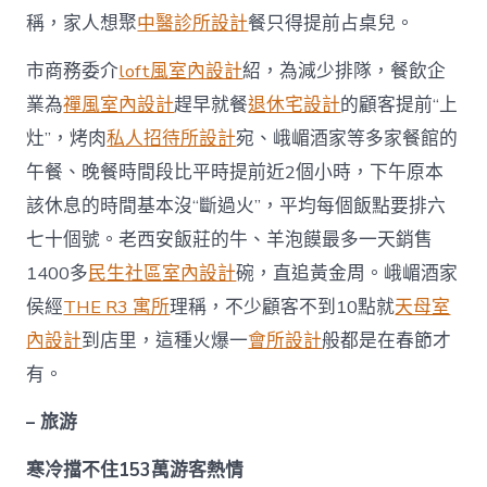
稱，家人想聚
中醫診所設計
餐只得提前占桌兒。
市商務委介
loft風室內設計
紹，為減少排隊，餐飲企
業為
禪風室內設計
趕早就餐
退休宅設計
的顧客提前“上
灶”，烤肉
私人招待所設計
宛、峨嵋酒家等多家餐館的
午餐、晚餐時間段比平時提前近2個小時，下午原本
該休息的時間基本沒“斷過火”，平均每個飯點要排六
七十個號。老西安飯莊的牛、羊泡饃最多一天銷售
1400多
民生社區室內設計
碗，直追黃金周。峨嵋酒家
侯經
THE R3 寓所
理稱，不少顧客不到10點就
天母室
內設計
到店里，這種火爆一
會所設計
般都是在春節才
有。
– 旅游
寒冷擋不住153萬游客熱情