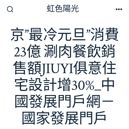
跳
虹色陽光
至
搜
選
尋
單
主
切
京”最冷元旦”消費
要
換
開
內
關
23億 涮肉餐飲銷
容
售額JIUYI俱意住
宅設計增30%_中
國發展門戶網－
國家發展門戶