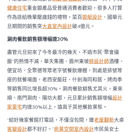
健康住宅
重金銀產品受普通消費者歡迎，很多人打算
作為送給晚輩壓歲錢的禮物，菜百
遊艇設計
、國華元
旦期間的銷售突
大直室內設計
破4億元。
涮肉餐飲銷售額增幅達30%
盡管元旦迎來了今冬最冷的幾天，不過市民“聚會撮
飯”的熱情不減，華天集團、眉州東坡
綠設計師
酒樓、
便宜坊、全聚德等眾老字號餐飲爆棚，到處是排號等
座的就餐場面，老西安飯莊、什剎海同和居、烤肉季
等銷售同比增長超30%。涮肉餐飲銷售尤其火，東來
順、南門涮肉、陽坊大都，元旦累計銷售額增幅
設計
家豪宅
均達30%以上，遠高于其他餐飲業態。
“給好幾家餐館打電話，不僅沒包間，連
老屋翻新
大桌
客變設計
都不好訂。”
商業空間室內設計
市民吳女士