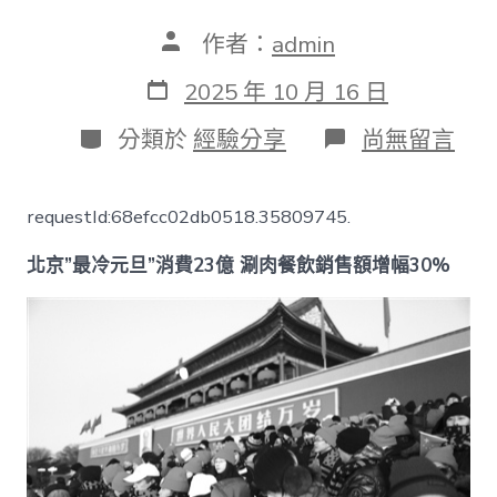
文
作者：
admin
章
作
發
2025 年 10 月 16 日
者
表
日
分
在
分類於
經驗分享
尚無留言
期
類
〈京”
最
冷
requestId:68efcc02db0518.35809745.
元
旦”
北京”最冷元旦”消費23億 涮肉餐飲銷售額增幅30%
消
費
23
億
涮
肉
餐
飲
銷
售
額