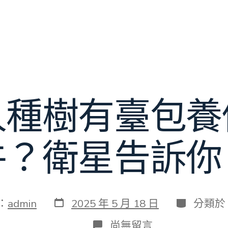
人種樹有臺包養
牛？衛星告訴你
發
分
：
admin
2025 年 5 月 18 日
分類於
表
類
日
在
尚無留言