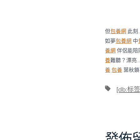
者
但
包養網
此刻
如夢
包養網
中
養網
伴侶能陪
養
難聽？漂亮…
養
包養
葉秋鎖
標
[db:标签
籤
發佈