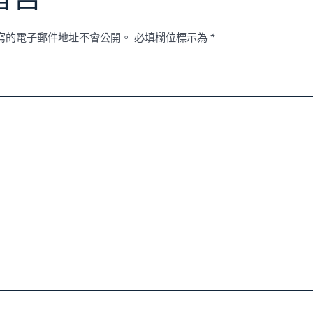
寫的電子郵件地址不會公開。
必填欄位標示為
*