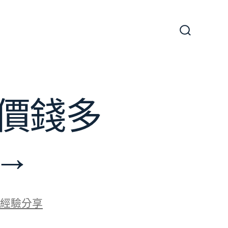
搜
尋
切
換
開
關
價錢多
→
經驗分享