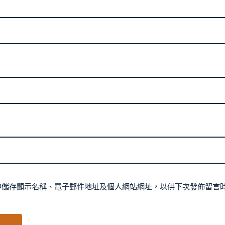
中儲存顯示名稱、電子郵件地址及個人網站網址，以供下次發佈留言