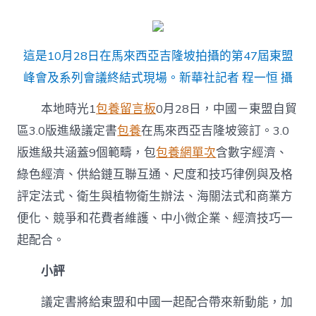
這是10月28日在馬來西亞吉隆坡拍攝的第47屆東盟
峰會及系列會議終結式現場。新華社記者 程一恒 攝
本地時光1
包養留言板
0月28日，中國－東盟自貿
區3.0版進級議定書
包養
在馬來西亞吉隆坡簽訂。3.0
版進級共涵蓋9個範疇，包
包養網單次
含數字經濟、
綠色經濟、供給鏈互聯互通、尺度和技巧律例與及格
評定法式、衛生與植物衛生辦法、海關法式和商業方
便化、競爭和花費者維護、中小微企業、經濟技巧一
起配合。
小評
議定書將給東盟和中國一起配合帶來新動能，加