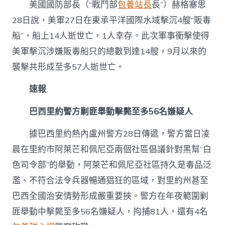
美國國防部長（“戰鬥部
包養站長
長”）赫格塞思
28日說，美軍27日在東承平洋國際水域擊沉4艘“販毒
船”，船上14人逝世亡，1人幸存。此次軍事衝擊使得
美軍擊沉涉嫌販毒船只的總數到達14艘，9月以來的
襲擊共形成至多57人逝世亡。
速報
巴西里約警方剿匪舉動擊斃至多56名嫌疑人
據巴西里約熱內盧州警方28日傳遞，警方當日凌
晨在里約市阿萊芒和佩尼亞兩個社區倡議針對黑幫“白
色司令部”的舉動，阿萊芒和佩尼亞社區持久是毒品泛
濫、不符合法令兵器暢通猖狂的區域，對里約州甚至
巴西全國治安情勢形成嚴重要挾。警方在年夜範圍剿
匪舉動中擊斃至多56名嫌疑人，拘捕81人，還有4名