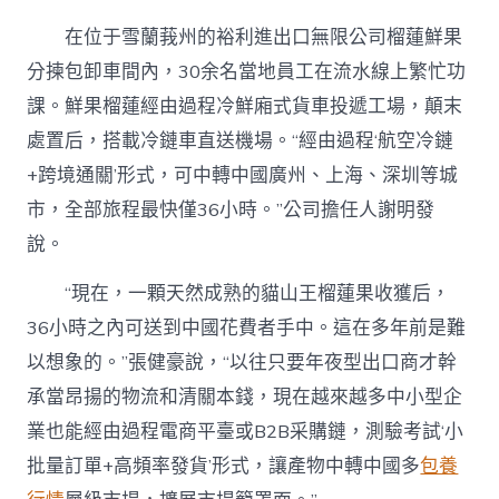
在位于雪蘭莪州的裕利進出口無限公司榴蓮鮮果
分揀包卸車間內，30余名當地員工在流水線上繁忙功
課。鮮果榴蓮經由過程冷鮮廂式貨車投遞工場，顛末
處置后，搭載冷鏈車直送機場。“經由過程‘航空冷鏈
+跨境通關’形式，可中轉中國廣州、上海、深圳等城
市，全部旅程最快僅36小時。”公司擔任人謝明發
說。
“現在，一顆天然成熟的貓山王榴蓮果收獲后，
36小時之內可送到中國花費者手中。這在多年前是難
以想象的。”張健豪說，“以往只要年夜型出口商才幹
承當昂揚的物流和清關本錢，現在越來越多中小型企
業也能經由過程電商平臺或B2B采購鏈，測驗考試‘小
批量訂單+高頻率發貨’形式，讓產物中轉中國多
包養