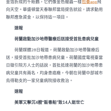
金箔折成的千紙鶴，它們像金色蝗蟲一樣
包養app
飛
向天空。華盛頓當天春聯邦當局提告狀訟，請求動用
聯邦應急資金，以保持這一項目。
速報
荷蘭啟動加沙地帶醫療后送接受首批患病兒童
荷蘭媒體28日報道，荷蘭啟動加沙地帶醫療后
送，接受首批加沙地帶患病兒童。荷蘭國度電視臺當
日徵引院方人士的話說，首批抵達荷蘭的加沙地帶患
病兒童共有兩名，均身患癌癥，今朝在荷蘭中部城市
烏得勒支的一家兒童病院接收救治。
速報
美軍又擊沉4艘“販毒船”致14人逝世亡