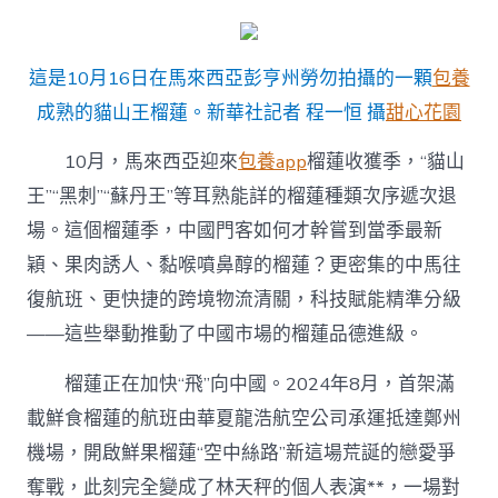
疑
人！
巴
西
這是10月16日在馬來西亞彭亨州勞勿拍攝的一顆
包養
里
成熟的貓山王榴蓮。新華社記者 程一恒 攝
甜心花園
約
警
10月，馬來西亞迎來
包養app
榴蓮收獲季，“貓山
方
睜
王”“黑刺”“蘇丹王”等耳熟能詳的榴蓮種類次序遞次退
開
場。這個榴蓮季，中國門客如何才幹嘗到當季最新
剿
匪
穎、果肉誘人、黏喉噴鼻醇的榴蓮？更密集的中馬往
舉
動；
復航班、更快捷的跨境物流清關，科技賦能精準分級
japan(日
——這些舉動推動了中國市場的榴蓮品德進級。
本)
大
榴蓮正在加快“飛”向中國。2024年8月，首架滿
眾
連
載鮮食榴蓮的航班由華夏龍浩航空公司承運抵達鄭州
日
機場，開啟鮮果榴蓮“空中絲路”新這場荒誕的戀愛爭
抗
議
奪戰，此刻完全變成了林天秤的個人表演**，一場對