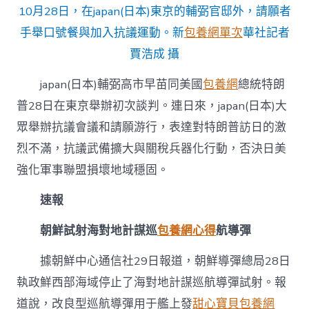
10月28日，在japan(日本)東京的輔弼官邸外，請願者
手舉口號餐與加入抗議運動。新
包養網單次
華社記者
賈浩成 攝
japan(日本)輔弼高市早苗同美國
包養網
總統特朗
普28日在東京舉辦初次談判。連日來，japan(日本)大
眾舉辦抗議會議和請願游行，表達對特朗普訪日的激
烈不滿，抗議武備擴大與關稅兵器化行動，否決日美
強化軍事聯盟損壞地域穩固。
速報
朝鮮試射海對地計謀巡
包養網心得
航導彈
據朝鮮中心通信社29日報道，朝鮮導彈總局28日
執政鮮西部海域停止了海對地計謀巡航導彈試射。報
道說，改良型巡航導彈用于艦上發
甜心寶貝包養網