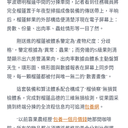
寧波聰明榴蓮中間的分揀車間，記者看到任務職員將
完全榴蓮置于年夜型掃描成像裝備的傳送帶上，半晌
后，榴蓮鮮果的外部構造便清楚浮現在電子屏幕上：
房數、份量、出肉率、蟲蛀情形等一目了然。
剛送進的榴蓮被體系鑒定為“產物尺度：分歧
格”，鑒定根據為“異常：蟲果”；而旁邊的S級果則清
楚顯示出六房豐滿果肉，出肉率數據由體系主動盤算
天生。環形圖、條形圖與數據報表在屏幕上同步閃
現，每一顆榴蓮都被付與唯一無二的“數書畫像”。
這套裝備和算法體系配合構成了“榴偵察”無損質
檢體系，完成對榴蓮品德的三維無損檢測，從果園采
摘到終端分揀的全流程信息均可追溯
包養網
。
“以前靠果農經歷‘
包養一個月價錢
她那間咖啡