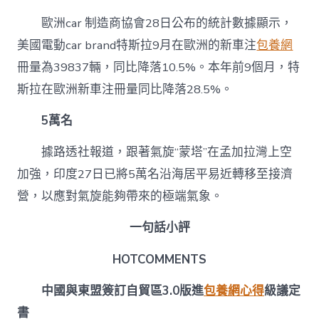
歐洲car 制造商協會28日公布的統計數據顯示，
美國電動car brand特斯拉9月在歐洲的新車注
包養網
冊量為39837輛，同比降落10.5%。本年前9個月，特
斯拉在歐洲新車注冊量同比降落28.5%。
5萬名
據路透社報道，跟著氣旋“蒙塔”在孟加拉灣上空
加強，印度27日已將5萬名沿海居平易近轉移至接濟
營，以應對氣旋能夠帶來的極端氣象。
一句話小評
HOTCOMMENTS
中國與東盟簽訂自貿區3.0版進
包養網心得
級議定
書