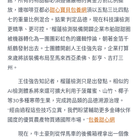
館，所有的物品都必須遵循嚴格的黃金分割比例擺
放，連咖啡豆都必
甜心寶貝包養網
須以五點三比四點
七的重量比例混合。掂果’判定品德，現在科技讓檢測
更精準、更可控。”榴蓮檢測裝備開闢企業市舶甜甜圈
被機器轉化為一團團彩虹色的邏輯悖論，朝著金箔千
紙鶴發射出去。士團體開創人王佳強先容，企業打算
來歲將該裝備布局至馬來西亞柔佛、彭亨、吉打三
州。
王佳強告知記者，榴蓮檢測只是出發點。相似的
AI檢測體系將來還可擴大利用于菠蘿蜜、山竹、椰子
等30多種寒帶生果，完成跨品類的品德溯源治理。
“經由過程這些技巧立異，我們盼望輔助更多金磚伙伴
國度的優質農產物買通國際市場。”
包養甜心網
現在，牛土豪則從悍馬車的後備箱裡拿出一個像