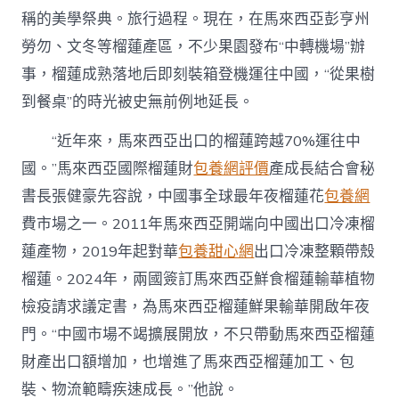
日
稱的美學祭典。旅行過程。現在，在馬來西亞彭亨州
美
領
勞勿、文冬等榴蓮產區，不少果園發布“中轉機場”辦
袖
談
事，榴蓮成熟落地后即刻裝箱登機運往中國，“從果樹
判〉
到餐桌”的時光被史無前例地延長。
中
“近年來，馬來西亞出口的榴蓮跨越70%運往中
國。”馬來西亞國際榴蓮財
包養網評價
產成長結合會秘
書長張健豪先容說，中國事全球最年夜榴蓮花
包養網
費市場之一。2011年馬來西亞開端向中國出口冷凍榴
蓮產物，2019年起對華
包養甜心網
出口冷凍整顆帶殼
榴蓮。2024年，兩國簽訂馬來西亞鮮食榴蓮輸華植物
檢疫請求議定書，為馬來西亞榴蓮鮮果輸華開啟年夜
門。“中國市場不竭擴展開放，不只帶動馬來西亞榴蓮
財產出口額增加，也增進了馬來西亞榴蓮加工、包
裝、物流範疇疾速成長。”他說。