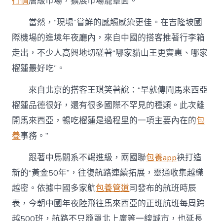
行情
層級市場，擴展市場籠罩面。”
當然，“現場”嘗鮮的感觸感染更佳。在吉隆坡國
際機場的進境年夜廳內，來自中國的搭客推著行李箱
走出，不少人高興地切磋著“哪家貓山王更實惠、哪家
榴蓮最好吃”。
來自北京的搭客王琪笑著說：“早就傳聞馬來西亞
榴蓮品德很好，還有很多國際不罕見的種類。此次離
開馬來西亞，暢吃榴蓮是過程里的一項主要內在的
包
養
事務。”
跟著中馬關系不竭進級，兩國聯
包養app
袂打造
新的“黃金50年”，往復航路連續拓展，靈通收集越織
越密。依據中國多家航
包養管道
司發布的航班時辰
表，今朝中國年夜陸飛往馬來西亞的正班航班每周跨
越500班，航路不只籠罩北上廣等一線城市，也延長