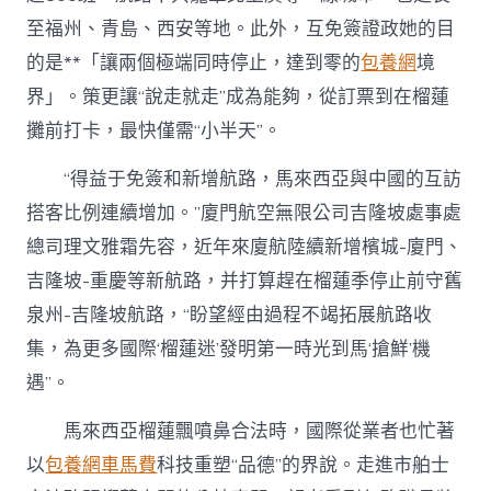
至福州、青島、西安等地。此外，互免簽證政她的目
的是**「讓兩個極端同時停止，達到零的
包養網
境
界」。策更讓“說走就走”成為能夠，從訂票到在榴蓮
攤前打卡，最快僅需“小半天”。
“得益于免簽和新增航路，馬來西亞與中國的互訪
搭客比例連續增加。”廈門航空無限公司吉隆坡處事處
總司理文雅霜先容，近年來廈航陸續新增檳城-廈門、
吉隆坡-重慶等新航路，并打算趕在榴蓮季停止前守舊
泉州-吉隆坡航路，“盼望經由過程不竭拓展航路收
集，為更多國際‘榴蓮迷’發明第一時光到馬‘搶鮮’機
遇”。
馬來西亞榴蓮飄噴鼻合法時，國際從業者也忙著
以
包養網車馬費
科技重塑“品德”的界說。走進市舶士