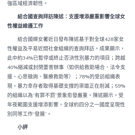
強區域經濟韌性。
結合國查詢拜訪陳述：支援增添嚴重影響全球女
性權益維護工作
結合國婦女署近日發布陳述基于對全球428家女
性權益及平易近間社會組織的查詢拜訪。成果顯示，
此中約34%已暫停或終止否決性別暴力的項目；跨越
40%縮減或封閉要害辦事（如供給救助場合、法令支
援、心思徵詢、醫療救助等）；78%的受訪組織表
現，暴力幸存者取得基礎支撐的渠道正在削減；59%
的組織以為“有罪不罰”景象愈發嚴重。陳述顯示，受
年夜範圍支援增添影響，全球約四分之一國度呈現性
別同等工作“發展”。
小評