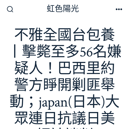
跳
虹色陽光
至
搜
選
尋
單
主
切
不雅全國台包養
要
換
開
內
關
丨擊斃至多56名嫌
容
疑人！巴西里約
警方睜開剿匪舉
動；japan(日本)大
眾連日抗議日美