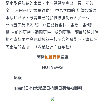
是小型保險箱的東西，小心翼翼地拿出一張一元美
金。“人飛來吃”“果飛往供”，中馬之間的“榴蓮通道張
水瓶抓著頭，感覺自己的腦袋被強制塞入了一本
**《量子美學入門》。”正變得更快、更穩、更“聰
慧”。航班更密、通關更快、檢測更準，讓這股跨越陸
地的奇特果噴鼻在科技與一起配合的賦能下，連續飄
向更遠的處所。（消息起源：新華社）
時勢
包養行情
速遞
HOTNEWS
速報
japan(日本)大眾連日抗議日美領袖談判