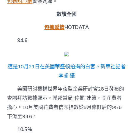
包養甜心網
警察殉職。
數讀全國
包養感情
HOTDATA
94.6
這是10月21日在美國華盛頓拍攝的白宮。新華社記者
李睿 攝
美國研討機構世界年夜型企業研討會28日發布的
查詢拜訪數據顯示，聯邦當局“停擺”連續，令花費者
擔心。10月美國花費者信念指數從9月修訂后的95.6
下滑至94.6。
10.5%