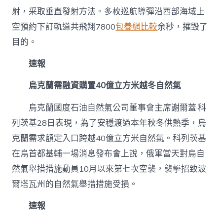
射，采取垂直發射方法。多枚巡航導彈沿西部海域上
空預約下訂軌道共飛翔7800
包養網比較
余秒，摧毀了
目的。
速報
烏克蘭需融資購置40億立方米越冬自然氣
烏克蘭國度石油自然氣公司董事會主席謝爾蓋·科
列茨基28日表現，為了安穩渡過本年秋冬供熱季，烏
克蘭需求額定入口跨越40億立方米自然氣。科列茨基
在烏首都基輔一場消息發布會上說，俄軍當天對烏自
然氣舉措措施動員10月以來第七次空襲，襲擊招致波
爾塔瓦州的自然氣舉措措施受損。
速報