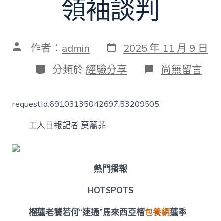
領袖談判
發
文
作者：
admin
2025 年 11 月 9 日
表
章
日
作
分
在
分類於
經驗分享
尚無留言
期
者
類
〈不
雅
全
requestId:69103135042697.53209505.
國
台
工人日報記者 莫蕎菲
包
養
丨
擊
斃
熱門播報
至
多
HOTSPOTS
56
名
榴蓮老饕若何“速通”馬來西亞榴
包養網
蓮季
嫌