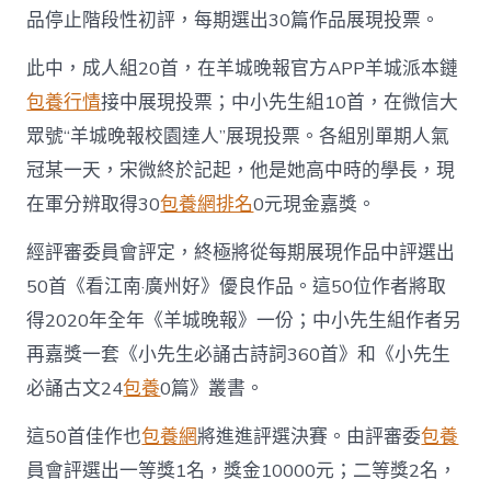
品停止階段性初評，每期選出30篇作品展現投票。
此中，成人組20首，在羊城晚報官方APP羊城派本鏈
包養行情
接中展現投票；中小先生組10首，在微信大
眾號“羊城晚報校園達人”展現投票。各組別單期人氣
冠某一天，宋微終於記起，他是她高中時的學長，現
在軍分辨取得30
包養網排名
0元現金嘉獎。
經評審委員會評定，終極將從每期展現作品中評選出
50首《看江南·廣州好》優良作品。這50位作者將取
得2020年全年《羊城晚報》一份；中小先生組作者另
再嘉獎一套《小先生必誦古詩詞360首》和《小先生
必誦古文24
包養
0篇》叢書。
這50首佳作也
包養網
將進進評選決賽。由評審委
包養
員會評選出一等獎1名，獎金10000元；二等獎2名，