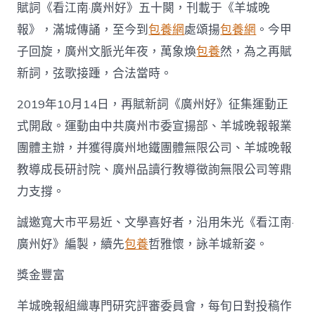
賦詞《看江南·廣州好》五十闋，刊載于《羊城晚
報》，滿城傳誦，至今到
包養網
處頌揚
包養網
。今甲
子回旋，廣州文脈光年夜，萬象煥
包養
然，為之再賦
新詞，弦歌接踵，合法當時。
2019年10月14日，再賦新詞《廣州好》征集運動正
式開啟。運動由中共廣州市委宣揚部、羊城晚報報業
團體主辦，并獲得廣州地鐵團體無限公司、羊城晚報
教導成長研討院、廣州品讀行教導徵詢無限公司等鼎
力支撐。
誠邀寬大市平易近、文學喜好者，沿用朱光《看江南·
廣州好》編製，續先
包養
哲雅懷，詠羊城新姿。
獎金豐富
羊城晚報組織專門研究評審委員會，每旬日對投稿作