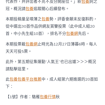
代表作，并評出者不克不及分開座位。」新
包養
詞之
冠。概況請
包養
追蹤關心后續發布。
本期投稿量呈噴薄之
包養
勢，評委會顛末反復斟酌，
從中選出30首作品供網友賞鑒投票（此中成人組20
首，中小先生組10首），排名不分
包養網
先后。
本期投票截
包養網
止時光為12月27日薄暮6時，每人
天天可投5票。
此外，第五期征集運動“人氣王”也已出爐＞＞＞概況
請點擊這里。
此
包養
包養平台推薦
中，成人組第六期進選的20首如
下：
【1號】作者：駱雁
包養行情
秋