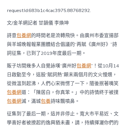
是
結
requestId:683b1c4cac3975.88768292.
束
查
文/金羊網記者 甘韻儀 李煥坤
包
養
app！
詩意
包養網
的時間老是流轉飛快。由廣州市委宣揚部
《廣
與羊城晚報報業團體結合倡議的“再賦《廣州好》”詩
州
好》
詞征集，已到了2019年度最后一期。
2019
年
販子坊間幾多人自覺詠嘆“廣州好
包養網
”！從10月14
最
日啟動至今，這股“賦詞熱”顛末兩個月的文火慢煨，
后
一
從微溫到起沸，人們心宋微愣了一下，隨後抿著嘴笑
期
投
包養網
道：「陳居白，你真笨。」中的詩情終于被撲
票
包養網
滅，滿城
包養
詩味飄噴鼻。
來
了〉
征集到了最后一期，這并非停止。寬大市平易近、文
中
學喜好者被撩起的逸興猶未盡，請，持續揮灑你們的