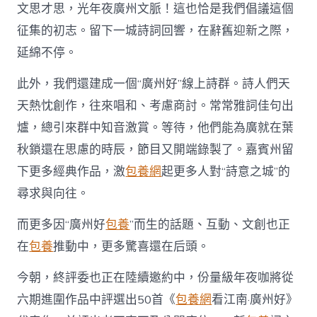
文思才思，光年夜廣州文脈！這也恰是我們倡議這個
征集的初志。留下一城詩詞回響，在辭舊迎新之際，
延綿不停。
此外，我們還建成一個“廣州好”線上詩群。詩人們天
天熱忱創作，往來唱和、考慮商討。常常雅詞佳句出
爐，總引來群中知音激賞。等待，他們能為廣就在葉
秋鎖還在思慮的時辰，節目又開端錄製了。嘉賓州留
下更多經典作品，激
包養網
起更多人對“詩意之城”的
尋求與向往。
而更多因“廣州好
包養
”而生的話題、互動、文創也正
在
包養
推動中，更多驚喜還在后頭。
今朝，終評委也正在陸續邀約中，份量級年夜咖將從
六期進圍作品中評選出50首《
包養網
看江南·廣州好》