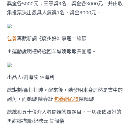
獎金各5000元；三等獎3名，獎金各3000元。并由收
集投票決出最具人氣獎1名，獎金3000元。
包養
再賦新詞《廣州好》專題二維碼
＊運動說明權終極回羊城晚報報業團體。
出品人/劉海陵 林海利
總謀劃/孫打打盹。醒來後，她發明本身居然是書中的
副角，而她璇 陳春凝
包養網心得
陳曉璇
總統和五十位介入者開端答覆題目，一切都依照她的
黑甜鄉描籌/紀映云 甘韻儀