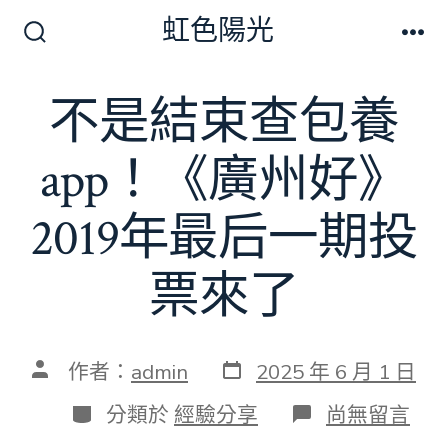
跳
虹色陽光
至
搜
選
尋
單
主
切
不是結束查包養
要
換
開
內
關
app！《廣州好》
容
2019年最后一期投
票來了
發
文
作者：
admin
2025 年 6 月 1 日
表
章
日
作
分
在
分類於
經驗分享
尚無留言
期
者
類
〈不