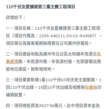
110千伏友愛擴建第三臺主變工程項目
詳情如下：
一、項目名稱：110千伏友愛擴建第三臺主變工程項
目（項目代碼為：2205-440111-04-01-944587）。
項目單位為廣東電網無限責任公司廣州供電局。
二、項目建設地點為廣州市白云區太和鎮年夜源北
包
養感情
路、年夜源中路、年夜源村道，在原變電站預
留地位建設，無新增用地。
三、項目重要新建1臺110千伏63兆伏安主變壓器，1
回110千伏出線，15回10千伏出線及相應無
包養妹
功
補償裝置。
四、項目總投資為3627.56萬元，此中項目資本金為