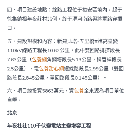
匯
四、項目建設地點：線路工程位于裕安區境內，起于
總〉
中
徐集鎮楊年夜莊村北側，終于淠河南路與將軍路穿插
口。
五、建設規模和內容：新建北塔-五里橋π進高皇變
110kV線路工程長10.62公里，此中雙回路排擠段長
7.63公里（
包養網
角鋼塔段長5.13公里，鋼管桿段長
2.5公里），電
包養甜心網
纜線路段長2.99公里（雙回
路段長2.845公里，單回路段長0.145公里）。
六、項目總投資5863萬元，資
包養
金來源為項目單位
自籌。
北京
年夜杜社110千伏變電站主變增容工程