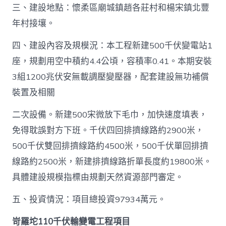
三、建設地點：懷柔區廟城鎮趙各莊村和楊宋鎮北豐
年村接壤。
四、建設內容及規模況：本工程新建500千伏變電站1
座，規劃用空中積約4.4公頃，容積率0.41。本期安裝
3組1200兆伏安無載調壓變壓器，配套建設無功補償
裝置及相關
二次設備。新建500宋微放下毛巾，加快速度填表，
免得耽誤對方下班。千伏四回排擠線路約2900米，
500千伏雙回排擠線路約4500米，500千伏單回排擠
線路約2500米，新建排擠線路折單長度約19800米。
具體建設規模指標由規劃天然資源部門審定。
五、投資情況：項目總投資97934萬元。
岢羅坨110千伏輸變電工程項目