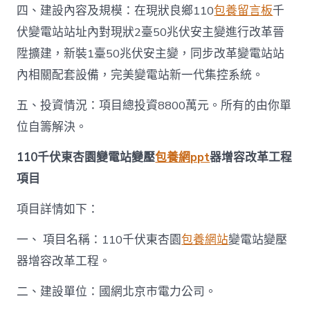
四、建設內容及規模：在現狀良鄉110
包養留言板
千
伏變電站站址內對現狀2臺50兆伏安主變進行改革晉
陞擴建，新裝1臺50兆伏安主變，同步改革變電站站
內相關配套設備，完美變電站新一代集控系統。
五、投資情況：項目總投資8800萬元。所有的由你單
位自籌解決。
110千伏東杏園變電站變壓
包養網ppt
器增容改革工程
項目
項目詳情如下：
一、 項目名稱：110千伏東杏園
包養網站
變電站變壓
器增容改革工程。
二、建設單位：國網北京市電力公司。