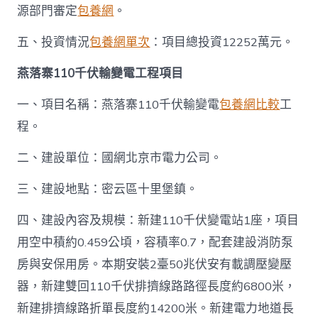
源部門審定
包養網
。
五、投資情況
包養網單次
：項目總投資12252萬元。
燕落寨110千伏輸變電工程項目
一、項目名稱：燕落寨110千伏輸變電
包養網比較
工
程。
二、建設單位：國網北京市電力公司。
三、建設地點：密云區十里堡鎮。
四、建設內容及規模：新建110千伏變電站1座，項目
用空中積約0.459公頃，容積率0.7，配套建設消防泵
房與安保用房。本期安裝2臺50兆伏安有載調壓變壓
器，新建雙回110千伏排擠線路路徑長度約6800米，
新建排擠線路折單長度約14200米。新建電力地道長