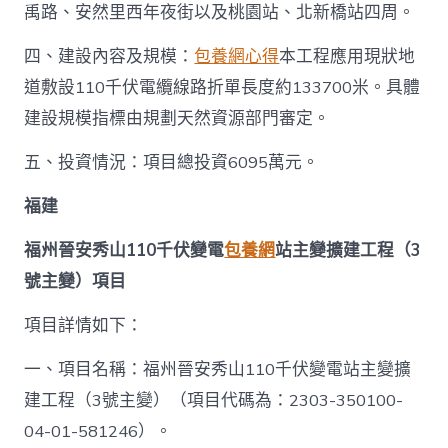
禹路、安然里西年夜街以及桃園站、北新橋站四周。
四、建設內容及規模：
包養網心得
本工程應用現狀地
道敷設110千伏電纜線路折單長度約133700米。具體
建設規模指標由規劃天然資源部門審定。
五、投資情況：項目總投資6095萬元。
福建
福州晉安秀山110千伏變電
包養網
站主變擴建工程（3
號主變）項目
項目詳情如下：
一、項目名稱：福州晉安秀山110千伏變電站主變擴
建工程（3號主變）（項目代碼為：2303-350100-
04-01-581246）。