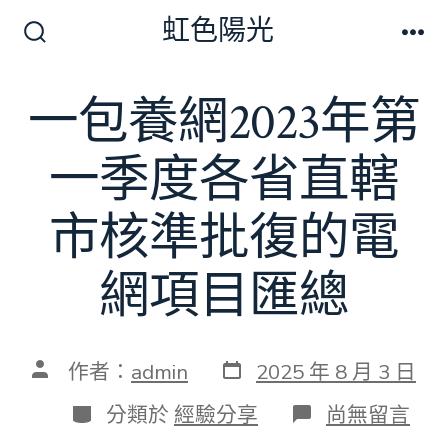
跳
虹色陽光
至
搜
選
尋
單
主
切
一包養網2023年第
要
換
開
內
關
一季度各省直轄
容
市核準批復的電
網項目匯總
發
文
作者：
admin
2025 年 8 月 3 日
表
章
日
作
分
在
分類於
經驗分享
尚無留言
期
者
類
〈一