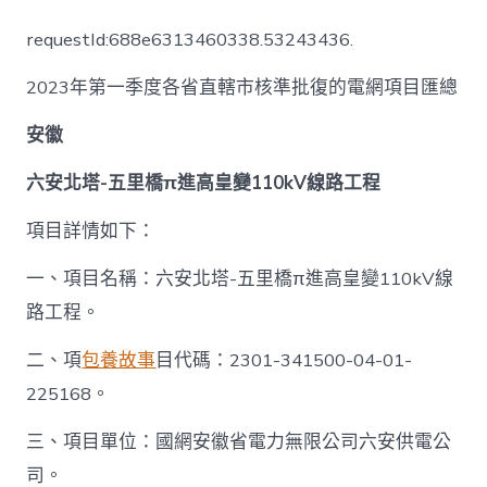
包
養
requestId:688e6313460338.53243436.
網
2023
2023年第一季度各省直轄市核準批復的電網項目匯總
年
第
一
安徽
季
度
六安北塔-五里橋π進高皇變110kV線路工程
各
省
項目詳情如下：
直
轄
一、項目名稱：六安北塔-五里橋π進高皇變110kV線
市
核
路工程。
準
批
二、項
包養故事
目代碼：2301-341500-04-01-
復
225168。
的
電
網
三、項目單位：國網安徽省電力無限公司六安供電公
項
司。
目