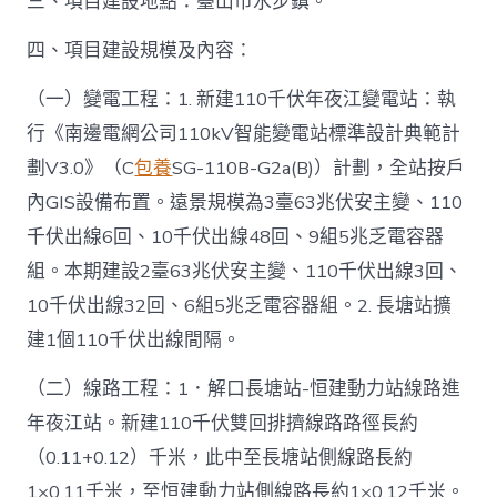
三、項目建設地點：臺山市水步鎮。
四、項目建設規模及內容：
（一）變電工程：1. 新建110千伏年夜江變電站：執
行《南邊電網公司110kV智能變電站標準設計典範計
劃V3.0》（C
包養
SG-110B-G2a(B)）計劃，全站按戶
內GIS設備布置。遠景規模為3臺63兆伏安主變、110
千伏出線6回、10千伏出線48回、9組5兆乏電容器
組。本期建設2臺63兆伏安主變、110千伏出線3回、
10千伏出線32回、6組5兆乏電容器組。2. 長塘站擴
建1個110千伏出線間隔。
（二）線路工程：1．解口長塘站-恒建動力站線路進
年夜江站。新建110千伏雙回排擠線路路徑長約
（0.11+0.12）千米，此中至長塘站側線路長約
1×0.11千米，至恒建動力站側線路長約1×0.12千米。