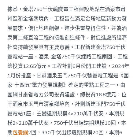
據悉，金塔750千伏輸變電工程建設地點在酒泉市肅
州區和金塔縣境內。工程旨在滿足金塔地區新動力發
展需求，優化地區網架，進步供電靠得住性，并為酒
泉第二條直流工程的接進創造條件，對促進處所經濟
社會持續發展具有主要意義。工程新建金塔750千伏
變電站一座、酒泉-金塔750千伏線路工程兩回，工程
總投資12.65億元。工程計劃6月份開工建設，2024年
1月份投產。甘肅酒泉玉門750千伏輸變電工程是《國
家“十四五”電力發展規劃》確定的重點工程之一，由
國網甘肅省電力公司投資建設，總投資16.8億元，位
于酒泉市玉門市清泉鄉境內，計劃新建玉門750千伏
變電站1座，主變遠期規模4×210萬千伏安，本期規
模2×210萬千伏安，750千伏出線遠期規模10回，本
期
包養網
2回，330千伏出線遠期規模20回，本期6