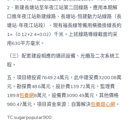
2．新建長塘站至年夜江站第二回線路。應用本期解
口進年夜江站新建線路、長塘站-恒建動力站線路（長
塘站-年夜江站段）、現有福長線等備用橫擔掛線長約
1×（0.12+2.4+0.02）千米。上述線路導線截面均采
用630平方毫米。
（三）配套建設相應的通訊設備、光纜及二次系統工
程。
五、項目總投資7649.24萬元，此中建安費3200.08萬
元，勘探費48.6萬元，設計費139.72萬元，監理費
189.8
包養網
8萬元，設備費3090.49萬元，其他價格
980.47萬元。項目資金來源：自籌解決
包養甜心網
。
TC:sugarpopular900