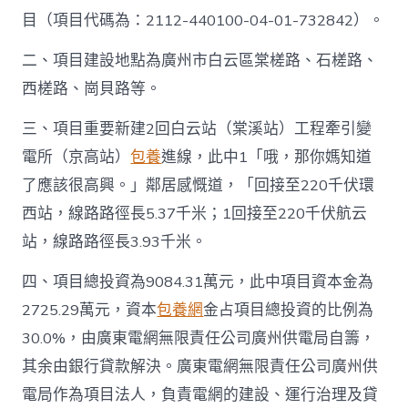
目（項目代碼為：2112-440100-04-01-732842）。
二、項目建設地點為廣州市白云區棠槎路、石槎路、
西槎路、崗貝路等。
三、項目重要新建2回白云站（棠溪站）工程牽引變
電所（京高站）
包養
進線，此中1「哦，那你媽知道
了應該很高興。」鄰居感慨道，「回接至220千伏環
西站，線路路徑長5.37千米；1回接至220千伏航云
站，線路路徑長3.93千米。
四、項目總投資為9084.31萬元，此中項目資本金為
2725.29萬元，資本
包養網
金占項目總投資的比例為
30.0%，由廣東電網無限責任公司廣州供電局自籌，
其余由銀行貸款解決。廣東電網無限責任公司廣州供
電局作為項目法人，負責電網的建設、運行治理及貸