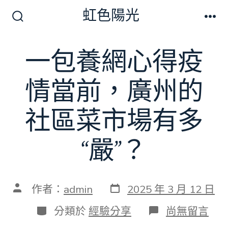
跳
虹色陽光
至
搜
選
尋
單
主
切
一包養網心得疫
要
換
開
內
關
情當前，廣州的
容
社區菜市場有多
“嚴”？
發
文
作者：
admin
2025 年 3 月 12 日
表
章
日
作
分
在
分類於
經驗分享
尚無留言
期
者
類
〈一