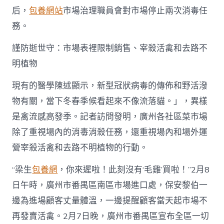
后，
包養網站
市場治理職員會對市場停止兩次消毒任
務。
謹防逝世守：市場表裡限制銷售、宰殺活禽和去路不
明植物
現有的醫學陳述顯示，新型冠狀病毒的傳佈和野活潑
物有關，當下冬春季候看起來不像流落貓。」，異樣
是禽流感高發季。記者訪問發明，廣州各社區菜市場
除了重視場內的消毒消殺任務，還重視場內和場外運
營宰殺活禽和去路不明植物的行動。
“梁生
包養網
，你來遲啦！此刻沒有‘毛雞’買啦！”2月8
日午時，廣州市番禺區南區市場進口處，保安黎伯一
邊為進場顧客丈量體溫，一邊提醒顧客當天起市場不
再發賣活禽。2月7日晚，廣州市番禺區宣布全區一切