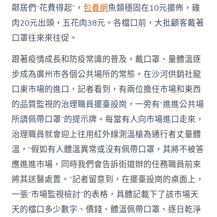
鄰居們“花費得起”，
包養網
魚類穩固在10元擺佈，雞
肉20元出頭，五花肉38元。各檔口前，大批顧客戴著
口罩往來來往促。
跟著疫情成長和防疫常識的普及，戴口罩、量體溫逐
步成為廣州市各個公共場所的常態。在沙河供銷社龍
口東市場的進口，記者看到，有兩位擔任市場和東西
的品質監視的治理職員擺臺設崗，一旁有“進進公共場
所請佩帶口罩”的提示牌。每當有人向市場進口走來，
治理職員就會迎上往用紅外線測溫槍為通行者丈量體
溫，“假如有人體溫異常或沒有佩帶口罩，其將不被答
應進進市場，同時我們會告訴街道辦的任務職員前來
將其送醫處置。”記者留意到，在擺臺設崗的桌面上，
一張“市場監視檢討”的表格，具體記載下了該市場天
天的檔口多少數字、價錢、體溫佩帶口罩、逐日乾淨