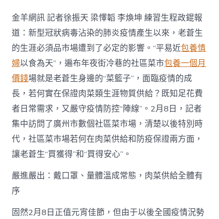
包
養
金羊網訊 記者徐振天 梁懌韜 李煥坤 練習生程政錕報
網
心
道：新型冠狀病毒沾染的肺炎疫情產生以來，老蒼生
得
的生涯必須品市場遭到了必定的影響。“平易近
包養情
疫
情
婦
以食為天”，遍布年夜街冷巷的社區菜市
包養一個月
當
價錢
場就是老蒼生身邊的“菜籃子”，面臨疫情的成
前，
廣
長，若何實在保證肉菜類生涯物質供給？既知足花費
州
者日常需求，又嚴守疫情防控“陣線”。2月8日，記者
的
社
集中訪問了廣州市數個社區菜市場，清楚以後特別時
區
菜
代，社區菜市場若何在肉菜供給和防疫保證兩方面，
市
讓老蒼生“買獲得”和“買得安心”。
場
有
嚴進嚴出：戴口罩、量體溫成常態，肉菜供給全體有
多
“嚴”？〉
序
中
固然2月8日正值元宵佳節，但由于以後全國疫情況勢