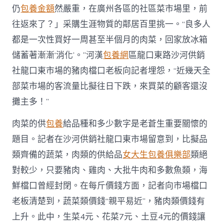
仍
包養金額
然嚴重，在廣州各區的社區菜市場里，前
往返來了？」采購生涯物質的鄰居百里挑一。“良多人
都是一次性買好一周甚至半個月的肉菜，回家放冰箱
儲蓄著漸漸‘消化’。”河漢
包養網
區龍口東路沙河供銷
社龍口東市場的豬肉檔口老板向記者埋怨，“近幾天全
部菜市場的客流量比擬往日下跌，來買菜的顧客還沒
攤主多！”
肉菜的供
包養
給品種和多少數字是老蒼生重要關懷的
題目。記者在沙河供銷社龍口東市場留意到，比擬品
類齊備的蔬菜，肉類的供給品
女大生包養俱樂部
類絕
對較少，只要豬肉、雞肉、大批牛肉和多數魚類，海
鮮檔口曾經封閉。在每斤價錢方面，記者向市場檔口
老板清楚到，蔬菜類價錢“親平易近”，豬肉類價錢有
上升。此中，生菜4元、花菜7元、土豆4元的價錢讓