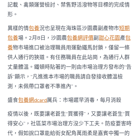
記載、禽類運營檢討、禁售野活潑物等目標的完成情
形。
異樣的情
包養
況也呈現在海珠區沙園農副產物市
短期
包養
場。2月8日，沙園農
包養網評價
副
甜心花園
產
包
養
物市場進口被治理職員用運動鐵馬封鎖，僅留一條
供人通行的狹道。有任務職員在此站崗，為通行人群
丈量體溫。鐵頓時貼著的一則由市場治理方發布的“告
訴”顯示，“凡進進本市場的職員請自發接收體溫檢
測，未佩帶口罩者不準進內”。
盛食
包養網dcard
厲兵：市場遲早消毒，每月消殺
疫情以後，既要讓老蒼生“買獲得”，又要讓老蒼生“買
得安心”，社區菜市場治理方沒少下工夫。防疫要害時
代，假如說口罩能給街女配角萬雨柔是嘉賓中獨一的