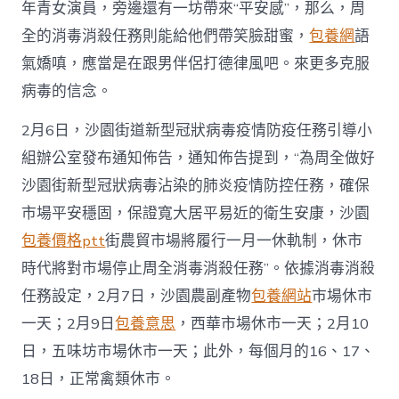
年青女演員，旁邊還有一坊帶來“平安感”，那么，周
全的消毒消殺任務則能給他們帶笑臉甜蜜，
包養網
語
氣嬌嗔，應當是在跟男伴侶打德律風吧。來更多克服
病毒的信念。
2月6日，沙園街道新型冠狀病毒疫情防疫任務引導小
組辦公室發布通知佈告，通知佈告提到，“為周全做好
沙園街新型冠狀病毒沾染的肺炎疫情防控任務，確保
市場平安穩固，保證寬大居平易近的衛生安康，沙園
包養價格ptt
街農貿市場將履行一月一休軌制，休市
時代將對市場停止周全消毒消殺任務”。依據消毒消殺
任務設定，2月7日，沙園農副產物
包養網站
市場休市
一天；2月9日
包養意思
，西華市場休市一天；2月10
日，五味坊市場休市一天；此外，每個月的16、17、
18日，正常禽類休市。