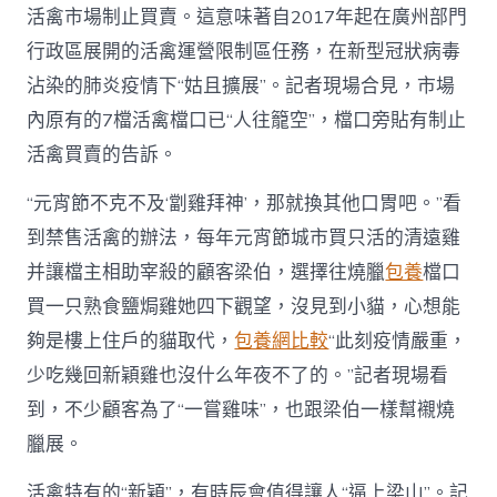
活禽市場制止買賣。這意味著自2017年起在廣州部門
行政區展開的活禽運營限制區任務，在新型冠狀病毒
沾染的肺炎疫情下“姑且擴展”。記者現場合見，市場
內原有的7檔活禽檔口已“人往籠空”，檔口旁貼有制止
活禽買賣的告訴。
“元宵節不克不及‘劏雞拜神’，那就換其他口胃吧。”看
到禁售活禽的辦法，每年元宵節城市買只活的清遠雞
并讓檔主相助宰殺的顧客梁伯，選擇往燒臘
包養
檔口
買一只熟食鹽焗雞她四下觀望，沒見到小貓，心想能
夠是樓上住戶的貓取代，
包養網比較
“此刻疫情嚴重，
少吃幾回新穎雞也沒什么年夜不了的。”記者現場看
到，不少顧客為了“一嘗雞味”，也跟梁伯一樣幫襯燒
臘展。
活禽特有的“新穎”，有時辰會值得讓人“逼上梁山”。記