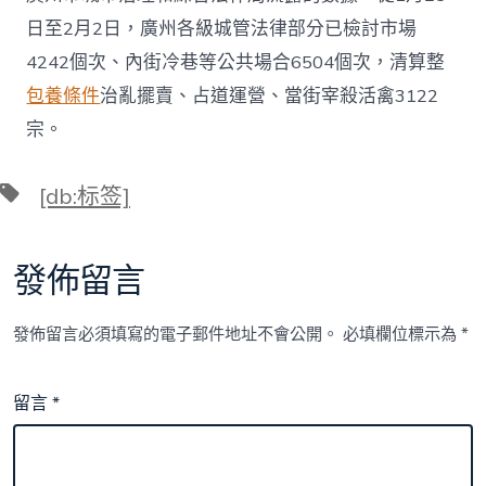
日至2月2日，廣州各級城管法律部分已檢討市場
4242個次、內街冷巷等公共場合6504個次，清算整
包養條件
治亂擺賣、占道運營、當街宰殺活禽3122
宗。
標
[db:标签]
籤
發佈留言
發佈留言必須填寫的電子郵件地址不會公開。
必填欄位標示為
*
留言
*