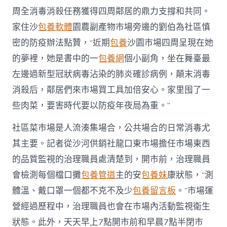
周全消毒消殺任務獲得四周鄰居的鼎力支撐和共同。
家住沙
包養軟體
園農副產物市場旁邊的劉伯為社區慎
密的防疫辦法點贊，“近期
包養
沙園市場四周呈現在她
的夢裡，她是書中的一
包養網
個小副角，坐在舞臺最
左邊過新型冠狀病毒沾染的肺炎確診病例，顛末消毒
消殺后，鄰居們來市場買工具加倍安心。家里囤了一
些肉菜，要害時代要以防疫年夜局為重。”
社區菜市場是人流湊集場合，公共場合的日常消毒尤
其主要。記者從沙河供銷社龍口東市場擔任市場東西
的品質監視的治理職員處清楚到，開市前，治理職員
會檢測每個檔口攤
包養管道
主的安
包養妹
康狀態，“測
體溫、戴口罩一個都不克不及少
包養留言板
。”市場運
營經過歷程中，治理職員也會在市場內活動監視衛生
狀態。此外，天天早上7點開市前和早晨7點半閉市