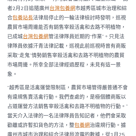
者2月2日追隨廣州
台灣包養網
市越秀區城市治理和綜
合
包養站長
法律局停止的一輪法律檢討時發明，巡視
農貿市場周邊能否有銷售宰殺活禽和去路不明植物，
已成城
台灣包養網
管法律隊員近期的“作業”。只見法
律隊員依據汗青法律記載，巡視此前巡視時曾有商販
采取“走鬼”情勢銷售宰殺活禽和去路不明植物的農貿
市場周邊。所幸全部法律經過歷程，未見有這一景
象。
“越秀區是活禽運營限制區，農貿市場管得嚴普通不會
有違規售賣活禽行動。我們查處的，是極個體商販以
占道運營方法銷售宰殺活禽和去路不明植物的行動。”
當天介入法律的一名法律隊員告知記者，他們會采取
勸離或許暫扣貨色的方法，整
包養網
治違規行動。據
廣州市城市治理和綜合法律局流露的數據，從1月25