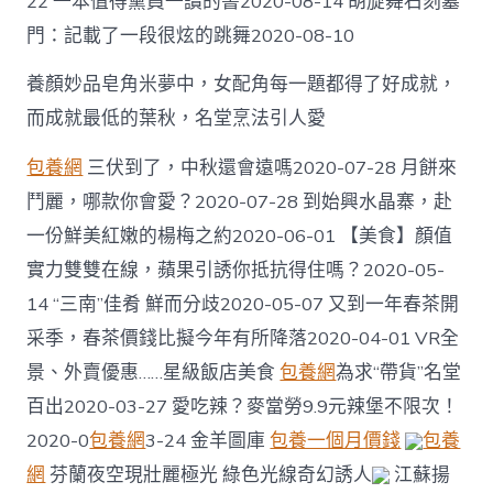
22 一本值得黨員一讀的書2020-08-14 胡旋舞石刻墓
門：記載了一段很炫的跳舞2020-08-10
養顏妙品皂角米夢中，女配角每一題都得了好成就，
而成就最低的葉秋，名堂烹法引人愛
包養網
三伏到了，中秋還會遠嗎2020-07-28 月餅來
鬥麗，哪款你會愛？2020-07-28 到始興水晶寨，赴
一份鮮美紅嫩的楊梅之約2020-06-01 【美食】顏值
實力雙雙在線，蘋果引誘你抵抗得住嗎？2020-05-
14 “三南”佳肴 鮮而分歧2020-05-07 又到一年春茶開
采季，春茶價錢比擬今年有所降落2020-04-01 VR全
景、外賣優惠……星級飯店美食
包養網
為求“帶貨”名堂
百出2020-03-27 愛吃辣？麥當勞9.9元辣堡不限次！
2020-0
包養網
3-24 金羊圖庫
包養一個月價錢
包養
網
芬蘭夜空現壯麗極光 綠色光線奇幻誘人
江蘇揚