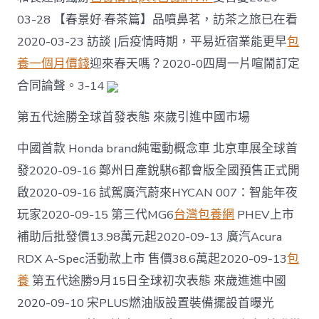
牧
03-28 【春景好·春茶篇】品噴鼻茗，訪茶之旅已在看
平
易
2020-03-23 訪談 |后疫情時期，平易近宿業能更早
包
近
養一個月價錢
迎來春天嗎？2020-0四周一片喧鬧訂定
增
收
合同論聲。3-14
致
一
第五代途勝全球首發表態 來歲引進中國市場
包
養
中國首款 Honda brand純電動概念車 北京車展全球首
價
錢
發2020-09-16 鄭州日產銳騏6都會版全國預售正式開
富
啟2020-09-16 試駕廣汽蔚來HYCAN 007：智能年夜
的
“喜
玩家2020-09-15 第三代MG6
台灣包養網
PHEV上市
羊
羊”〉
補助后批發價13.98萬元起2020-09-13 廣汽Acura
中
RDX A-Spec活動款上市 售價38.6萬起2020-09-13
包
養
第五代途勝9月15日全球初次表態 來歲進進中國
2020-09-10 宋PLUS燃油版設置裝備擺設首曝光