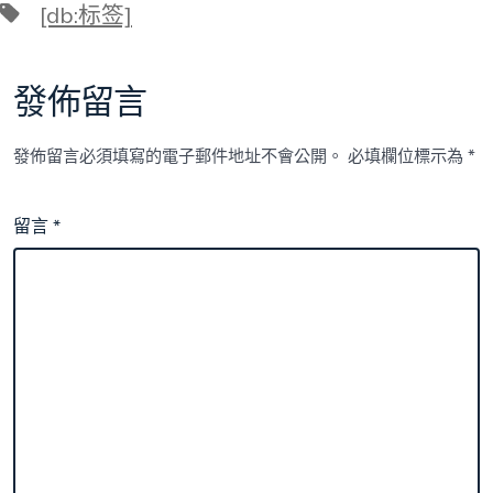
標
[db:标签]
籤
發佈留言
發佈留言必須填寫的電子郵件地址不會公開。
必填欄位標示為
*
留言
*