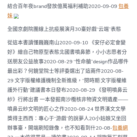
結合百年夜brand發放億萬福利補助2020-09-09
包養
妹
全國京劇院團線上抗疫展演月30臺好戲“云端”表態
從這本書讀懂巍巍南山2020-09-10 《安仔必定會變
好》繪自己物原型表態北國書噴鼻節，小小志愿者分
送朋友公益故事2020-08-29 “性命艙”design作品哪件
最出彩？何鏡堂院士等評委選出了這兩件2020-08-
29 文字版權維護機制全新進級，“閱時期·文字版權維
護外行動”建議書本日發布2020-08-29 《發明噴鼻云
紗》行將出書 一本發掘南沙欖核非物資文明遺產——
噴鼻云紗文明的匠心之作2020-08-24 世界漢文文學
獎得主西西：專心于“游戲”的說夢人20小姑娘又坐回
辦事臺，開端刷短錄像，也不知看到什20-08-
包養網