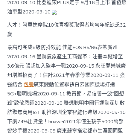
2020-09-10 比亞迪宋PLUS定于 9月16日上市 首發燃
油車型2020-09-10
人才！阿里達摩院10位青橙獎取得者均勻年紀缺乏32
歲
最高可完成8級防抖效能 佳能EOS R5/R6表態廣州
2020-09-16 墨跡氣象產生工商變革：注冊本錢增至
3.6億元 張超加入監事一職2020-09-15 永旺夢樂城廣
州增城招商了！估計2021年春季停業2020-09-11 強
強結合
包養
廣東變動位置聯袂白云國際機場打造
5G+聰明機場2020-09-11 教員節，易信譽一波“回想
殺”致敬恩師2020-09-10 聯想聰明中國行運動深圳啟
航聚焦商用IoT 助推深圳企業智能化進級2020-09-10
下調74%出貨量！huawei2021年僅生孩子5000萬部
智妙手機2020-09-09 廣東蘇寧搭定都市生涯圈同盟