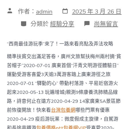
發
文
作者：
admin
2025 年 3 月 26 日
表
章
日
作
分
在
分類於
經驗分享
尚無留言
期
者
類
〈【新
時
代
“西南最佳游玩季”來了！一路來看亮點及弄法攻略
邊
疆
精準扶貧交出滿足答卷，廣州文旅幫扶梅州兩村摘“貧
行
—
苦帽子”2020-07-01 廣東首個“汗青文明游徑體驗日”
西
運動受游客喜愛3天逾3萬游客踏上廣東游徑之旅
躲
篇】
2020-07-01 “驛動的心” 帶動村落游、平易近宿游火
高
原
起來2020-05-13 玩遍增城|親測9條康養洗肺精品線
邊
路，詩意何止在遠方2020-04-29 14家廣東5A景區節
際
遇
前恢復開放！快來看
台灣包養網
哪些門票有優惠
見
2020-04-29 疫后游玩業：微度假成主旋律，自駕游
讓
農
和長途高鐵游
包養價格ptt
包養網VIP
受喜愛2020-