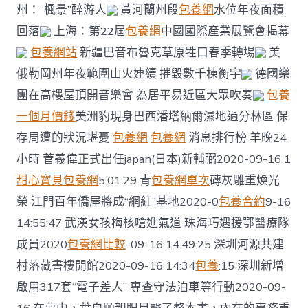
州：“楓景”醉游人
黃河蘭州段
包養網
水位年夜面積
回落
上海：第22屆
包養網
中國國際產業展覽會揭幕
包養網站
新疆巴音布魯克草原牲口春季轉場
美
俄勒岡州年夜範圍山火連續 摧毀數千棟衡宇
德國樂
團在高樓屋頂開音樂會 為居平易近區大眾吹奏
包養
一個月價錢
美洲豹現身巴西潘塔納爾濕地過分林區 保
存周遭的狀況堪憂
包養網
包養網
消息排行榜 羊晚24
小時 菅義偉正式出任japan(日本)新輔弼2020-09-16 1
甜心寶貝包養網
5:01:29 青
包養網單次
磚灰雕重煥光
榮 江門百年僑屋將成“網紅”基地2020-0
包養合約
9-16
14:55:47 武漢女孩梅核嗆進氣道 珠海巧遇援鄂醫療隊
成員2020
包養網比較
-09-16 14:49:25 深圳河源共建
村落藏書樓開館2020-09-16 14:34
包養
:15 深圳新增
啟用317套“電子差人” 專查守法泊車等行動2020-09-