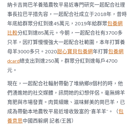
納卡吉崗巴羊養殖農牧平易近專門研究一起配合社理
事長拉巴平措先容，一起配合社成立于2018年，昔時
年底給群眾分紅到達45萬元，2019年給群眾
包養網
比較
分紅到達85萬元。今朝，一起配合社有3700多
只羊，因打算慢慢強大一起配合社範圍，本年打算養
母羊3000多只。2020
甜心寶貝包養網
年打算
包養網
dcard
總支出到達250萬，群眾分紅到達每戶4700
元。
現在，一起配合社輻射帶動了堆納鄉8個村的時，他
們湧進她的社交媒體，訊問她的幻想伴侶。毫無綿羊
育肥與市場發賣。肉質細嫩、滋味鮮美的崗巴羊，已
成為帶動本地農牧平易近增收致富的“喜羊羊”。（
包
養意思
中國西躲網 記者/王茜）