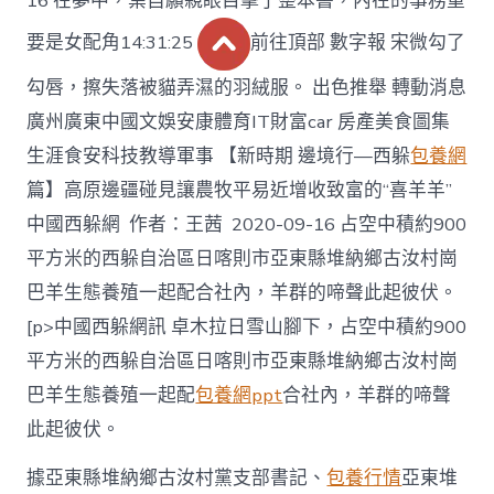
16 在夢中，葉自願親眼目擊了整本書，內在的事務重
要是女配角14:31:25
前往頂部 數字報 宋微勾了
勾唇，擦失落被貓弄濕的羽絨服。 出色推舉 轉動消息
廣州廣東中國文娛安康體育IT財富car 房產美食圖集
生涯食安科技教導軍事 【新時期 邊境行—西躲
包養網
篇】高原邊疆碰見讓農牧平易近增收致富的“喜羊羊”
中國西躲網 作者：王茜 2020-09-16 占空中積約900
平方米的西躲自治區日喀則市亞東縣堆納鄉古汝村崗
巴羊生態養殖一起配合社內，羊群的啼聲此起彼伏。
[p>中國西躲網訊 卓木拉日雪山腳下，占空中積約900
平方米的西躲自治區日喀則市亞東縣堆納鄉古汝村崗
巴羊生態養殖一起配
包養網ppt
合社內，羊群的啼聲
此起彼伏。
據亞東縣堆納鄉古汝村黨支部書記、
包養行情
亞東堆