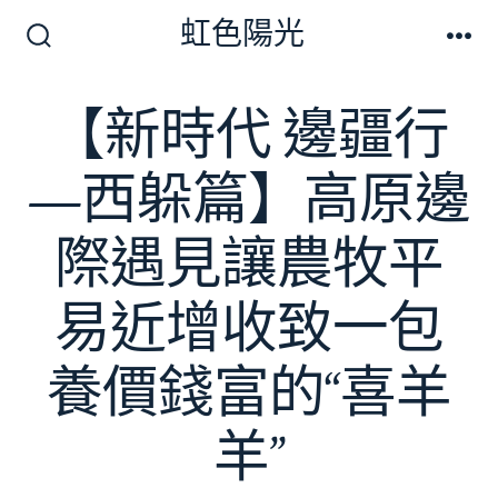
跳
虹色陽光
至
搜
選
尋
單
主
切
【新時代 邊疆行
要
換
開
內
關
—西躲篇】高原邊
容
際遇見讓農牧平
易近增收致一包
養價錢富的“喜羊
羊”