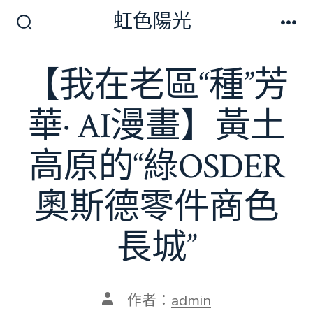
跳
虹色陽光
至
搜
選
尋
單
主
切
【我在老區“種”芳
要
換
開
內
關
華· AI漫畫】黃土
容
高原的“綠OSDER
奧斯德零件商色
長城”
文
作者：
admin
章