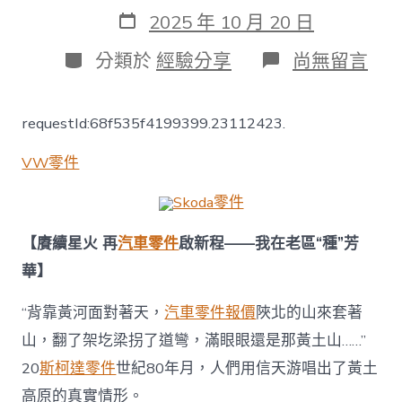
作
發
2025 年 10 月 20 日
者
表
日
分
在
分類於
經驗分享
尚無留言
期
類
〈【我
在
老
requestId:68f535f4199399.23112423.
區
“種”
VW零件
芳
華
·
Skoda零件
AI
漫
【賡續星火 再
汽車零件
啟新程——我在老區“種”芳
畫】
華】
黃
土
高
“背靠黃河面對著天，
汽車零件報價
陜北的山來套著
原
山，翻了架圪梁拐了道彎，滿眼眼還是那黃土山……”
的
“綠
20
斯柯達零件
世紀80年月，人們用信天游唱出了黃土
OSDER
高原的真實情形。
奧