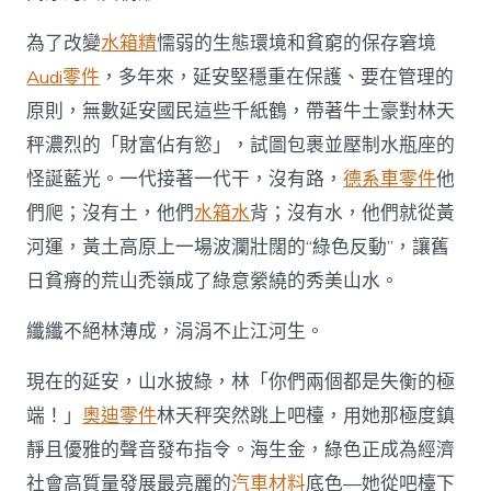
斯
德
為了改變
水箱精
懦弱的生態環境和貧窮的保存窘境
零
Audi零件
，多年來，延安堅穩重在保護、要在管理的
件
商
原則，無數延安國民這些千紙鶴，帶著牛土豪對林天
色
秤濃烈的「財富佔有慾」，試圖包裹並壓制水瓶座的
長
城”〉
怪誕藍光。一代接著一代干，沒有路，
德系車零件
他
中
們爬；沒有土，他們
水箱水
背；沒有水，他們就從黃
河運，黃土高原上一場波瀾壯闊的“綠色反動”，讓舊
日貧瘠的荒山禿嶺成了綠意縈繞的秀美山水。
纖纖不絕林薄成，涓涓不止江河生。
現在的延安，山水披綠，林「你們兩個都是失衡的極
端！」
奧迪零件
林天秤突然跳上吧檯，用她那極度鎮
靜且優雅的聲音發布指令。海生金，綠色正成為經濟
社會高質量發展最亮麗的
汽車材料
底色—她從吧檯下