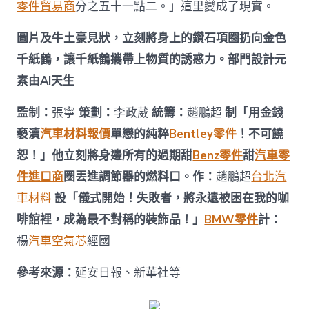
零件貿易商
分之五十一點二。」這里變成了現實。
圖片及牛土豪見狀，立刻將身上的鑽石項圈扔向金色
千紙鶴，讓千紙鶴攜帶上物質的誘惑力。部門設計元
素由AI天生
監制：
張寧
策劃：
李政葳
統籌：
趙鵬超
制「用金錢
褻瀆
汽車材料報價
單戀的純粹
Bentley零件
！不可饒
恕！」他立刻將身邊所有的過期甜
Benz零件
甜
汽車零
件進口商
圈丟進調節器的燃料口。作：
趙鵬超
台北汽
車材料
設「儀式開始！失敗者，將永遠被困在我的咖
啡館裡，成為最不對稱的裝飾品！」
BMW零件
計：
楊
汽車空氣芯
經國
參考來源：
延安日報、新華社等