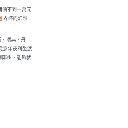
面價不到一萬元
網
界杯的幻想
威、瑞典、丹
從意年夜利坐渡
到鄭州，能夠就