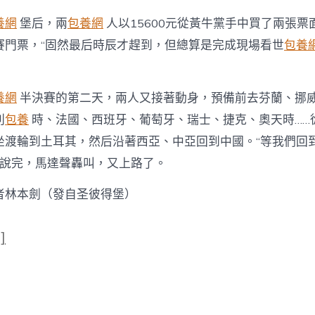
養網
堡后，兩
包養網
人以15600元從黃牛黨手中買了兩張票
賽門票，“固然最后時辰才趕到，但總算是完成現場看世
包養
養網
半決賽的第二天，兩人又接著動身，預備前去芬蘭、挪
利
包養
時、法國、西班牙、葡萄牙、瑞士、捷克、奧天時……
坐渡輪到土耳其，然后沿著西亞、中亞回到中國。“等我們回
，說完，馬達聲轟叫，又上路了。
者林本劍（發自圣彼得堡）
]