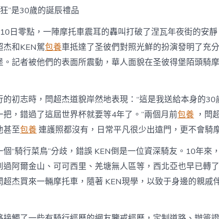
養
猖狂”是30歲的誕辰禮品
經
歷
國
月10日零點，一陣摩托車震耳的轟叫打破了涅瓦年夜街的安
小
杰和KEN駕
包養
車抵達了圣彼們對照光鮮的扮演發明了充
伙
圓
堡。記者被他們的表面所震動，華人面貌在圣彼得堡陌頭騎
夢
世
界
行的初志時，閆超杰道貌岸然地表現：“這是我送給本身的30
杯〉
中
一把，錯過了這屆世界杯就要等4年了。”兩個月前
包養
，閆
他甚至
包養
連護照都沒有，日常平凡很少出遠門，更不會騎
個“騎行菜鳥”分歧，錯誤 KEN倒是一位資深騎友。10年來
到過阿爾金山、可可西里、羌塘無人區等，西北亞也早已轉
閆超杰買來一輛摩托車，隨著 KEN現學，以致于身邊的親戚
絡接觸了一些有騎行經歷的網友鑒戒經歷，定制道路、辦簽證