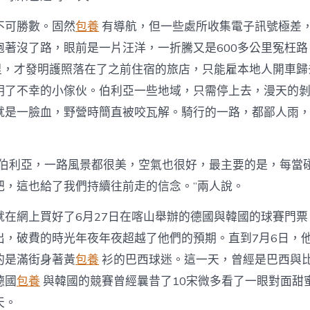
不可勝數。固然
包養
有導航，但一些處所收集電子訊號極差
跑著沒了路，眼前是一片汪洋，一折騰又是600多公里冤枉
公里，才發明護照落在了之前住宿的旅店，只能雇本地人開車
明了不幸的小傢伙。伯利亞一些地域，只需停上去，漫天的
就是一臉血，野營時簡直被咬瓦解。騎行的一路，都鄙人雨
西伯利亞，一路風景都很美，空氣也很好，最主要的是，每當
把，這也給了我們持續往前走的信念。”兩人說。
就在網上買好了6月27日在喀山舉辦的德國與韓國的球賽門票
出，破費的時光年夜年夜超越了他們的預期。直到7月6日，
的是滿街身著黃
包養
衫的巴西球迷。這一天，曾經是巴西與
德國
包養
與韓國的競賽曾經曩昔了10宋微多看了一眼對面甜
天。