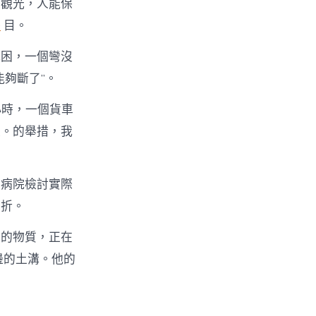
程觀光，人能保
養
目。
犯困，一個彎沒
夠斷了”。
時，一個貨車
痕。的舉措，我
的病院檢討實際
骨折。
批的物質，正在
邊的土溝。他的