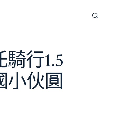
搜
尋
切
換
開
關
騎行1.5
國小伙圓