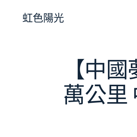
跳
至
虹色陽光
主
要
內
容
【中國夢
萬公里