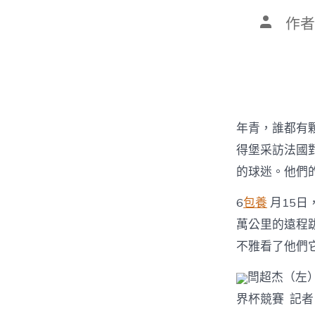
文
作者
章
作
者
年青，誰都有
得堡采訪法國
的球迷。他們
6
包養
月15日
萬公里的遠程
不雅看了他們
閆超杰（左
界杯競賽 記者