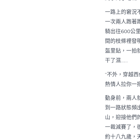
一路上的窘況
一次兩人跑著
騎出往600
間的枝條裡發
盔里鉆，一拍
干了濕……
“不外，穿越
熱情人拉你一
動身前，兩人
到一路狀態頻
山，迎接他們
一裁減賽了，
約十八九歲，