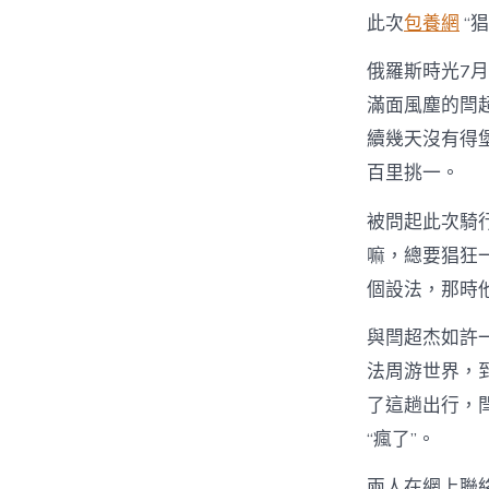
此次
包養網
“
俄羅斯時光7
滿面風塵的閆超
續幾天沒有得
百里挑一。
被問起此次騎
嘛，總要猖狂
個設法，那時
與閆超杰如許一
法周游世界，
了這趟出行，
“瘋了”。
兩人在網上聯