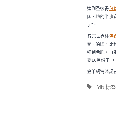
達到圣彼得
包
國民幣的半決
了”。
看完世界杯
包
麥、德國、比
輪到希臘，再
要10月份了”
金羊網特派記
標
[db:标签
籤