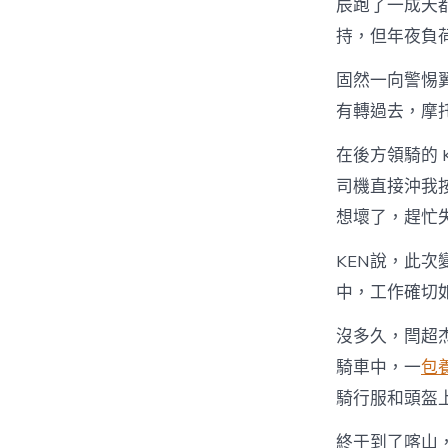
辰跑了一成天
持，但年夜負
固然一向警惕
有轉過去，摩
在後方領騎的 
司機直接沖我
想壞了，趕忙
KEN說，此
中，工作確切
沒多久，閆超
騎車中，一
包
騎行服和頭盔
終于到了喀山