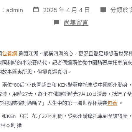
發
分
：
admin
2025 年 4 月 4 日
分類於
表
類
日
在
尚無留言
期
〈【中
國
夢
·
踐
顆
包養網
勇闖江湖、縱橫四海的心，更況且愛足球想看世界
行
者】
對照利時的半決賽時代，記者偶遇兩位從中國騎著摩托車前
摩
的故事匪夷所思，但卻真逼真切。
托
騎
，兩位“80后”小伙閆超杰和 KEN騎著摩托車從中國鄭州動身
行
1.5
跋涉，用時27天，終于在俄羅斯時光7月10日清晨，抵達了
萬
它往病院檢討過嗎？」人生中的第一場世界杯競賽
包養
。
公
里
中
）和KEN（右）花了27地利間，從鄭州騎摩托車到圣彼得堡
喜
 林本劍 攝
包