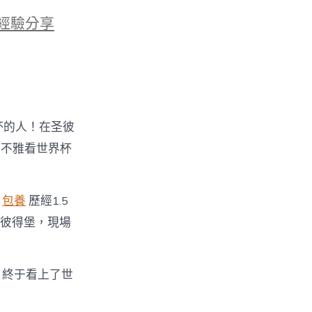
經驗分享
杯的人！在圣彼
來不雅看世界杯
，
包養
歷經1.5
圣彼得堡，現場
，終于看上了世