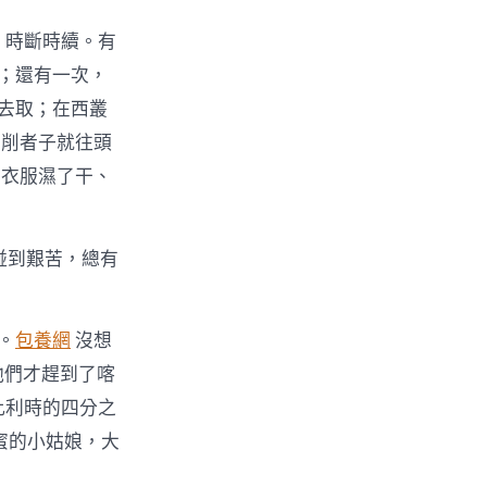
，時斷時續。有
路；還有一次，
歸去取；在西叢
剝削者子就往頭
，衣服濕了干、
碰到艱苦，總有
。
包養網
沒想
他們才趕到了喀
比利時的四分之
蜜的小姑娘，大