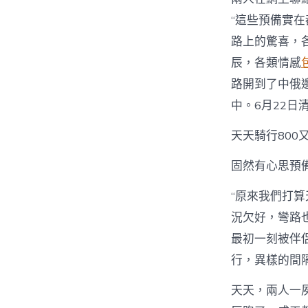
“這些預備實
路上的驚喜，
辰，各類情感
路開到了中俄
中。6月22
天天騎行800
固然有心思預
“原來我們打
況欠好，彎路
最初一刻被伴
行，異樣的間
天天，兩人一