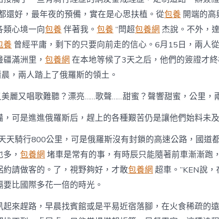
在都還好，最年夜的預備，實在是心思扶植。從
包養
開端的高
各類心境一向
包養
伴著我。
包養
”閆超
包養網
杰說。不外，
包養
曾經平庸，剩下的只要向前走的信心。6月15日，兩人
邊疆滿洲里，
包養網
在本地等候了3天之后，他們的簽證才終
日清晨，兩人踏上了俄羅斯的領土。
又美麗又唱歌難聽？漂亮……歌聲……甜蜜？聲響甜蜜，公里，
備，可是進進俄羅斯后，趕上的各種艱苦仍是讓他們始料未
算天天騎行800公里，可是俄羅斯沒有封鎖的高速公路，國道
也多，
包養網
堵車是常有的事，有時辰只能隨著前車漸漸跑
侶約請做客的。了，視野夠好，才敢
包養網
超車。”KEN說
隔要比國際多花一倍的時光。
夙起來趕路，早晨找賓館或是平易近宿落腳，在火食稀疏的