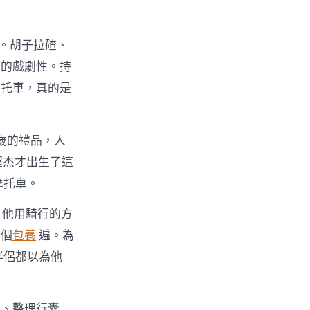
靜。胡子拉碴、
分的戲劇性。持
摩托車，真的是
歲的禮品，人
超杰才出生了這
摩托車。
，他用騎行的方
了個
包養
遍。為
伴侶都以為他
、整理行囊……