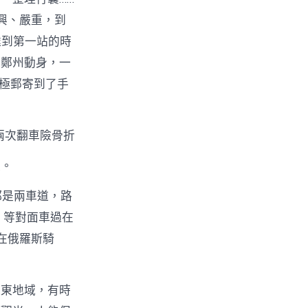
興、嚴重，到
達到第一站的時
從鄭州動身，一
極郵寄到了手
兩次翻車險骨折
及。
都是兩車道，路
，等對面車過在
，在俄羅斯騎
遠東地域，有時