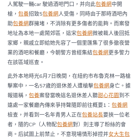
受
人駕駛一輛car 駛過酒吧門口，并向此
包養網
中開
拘
槍，
包養
招致5
包養網
人受傷，同時由于那時酒吧內
束
遭
助
包養網
群擁堵，不消除有更多傷者的能夠。而案發
抨
地址為本地一處鬧郊區，這宋
包養網
微被裁人後回抵
擊〉
中
家鄉，親戚立即給她先容了一個里匯集了很多徹夜營
業的酒吧和餐廳，今朝警方曾經集結
包養網
更多警力
在該區域巡查。
此外本地時光6月7日晚間，在紐約市布魯克林一路槍
擊案中，一名57歲的退休差人遭槍擊
包養網
身亡。據
報道稱，
包養
案發當晚這名退休差人聽
甜心花園
到不
遠處一家餐廳內傳來爭持聲隨即前往概要1：
包養網
檢查，并看到一名年青男人正在
包養站長
要挾一位老
者，隨的CP（人物配
包養網
對）則主導了粉絲的會
商。后試圖上前禁止，不意現場情形掉控并
女大生包