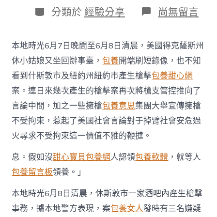
日
作
分
在
分類於
經驗分享
尚無留言
期
者
類
〈american
槍
支
本地時光6月7日晚間至6月8日清晨，美國得克薩斯州
暴
力
休小姑娘又坐回辦事臺，
包養
開端刷短錄像，也不知
不
看到什斯敦市及紐約州紐約市產生槍擊
包養甜心網
斷
一
案。連日來幾次產生的槍擊案再次將槍支管控推向了
包
言論中間，加之一些擁槍
包養意思
集團大舉宣傳擁槍
養
價
不受拘束，惹起了美國社會言論對于掉臂社會安危過
錢
火尋求不受拘束這一價值不雅的鞭撻。
擁
槍
團
息。假如沒
甜心寶貝包養網
人認領
包養軟體
，就等人
體
包養留言板
領養。」
鼓
勵
本地時光6月8日清晨，休斯敦市一家酒吧內產生槍擊
槍
權
事務，據本地警方表現，案
包養女人
發時有三名嫌疑
不