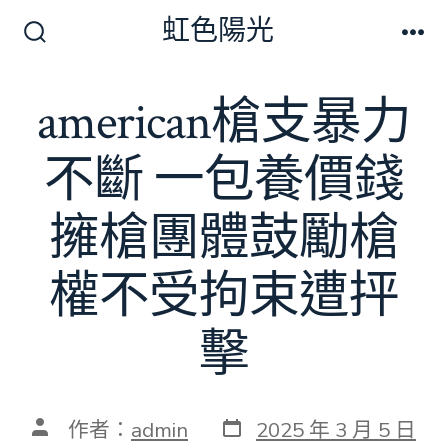
跳
虹色陽光
至
搜
選
尋
單
主
切
american槍支暴力
要
換
開
內
關
不斷 一包養價錢
容
擁槍團體鼓勵槍
權不受拘束遭抨
擊
發
文
作者：
admin
2025 年 3 月 5 日
表
章