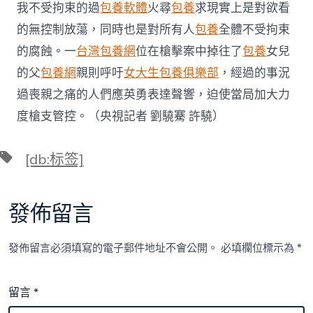
我不受拘束的過
包養軟體
火尋
包養
求現實上是對欲看
的無控制放蕩，同時也是對所有人
包養
全體不受拘束
的腐蝕。一
台灣包養網
位在槍擊案中掉往了
包養
女兒
的父
包養網
親則呼吁
女大生包養俱樂部
，經過的事況
過喪親之痛的人們應英勇表達聲響，迫使當局加大力
度槍支管控。（央視記者 劉驍騫 許驍）
標
[db:标签]
籤
發佈留言
發佈留言必須填寫的電子郵件地址不會公開。
必填欄位標示為
*
留言
*