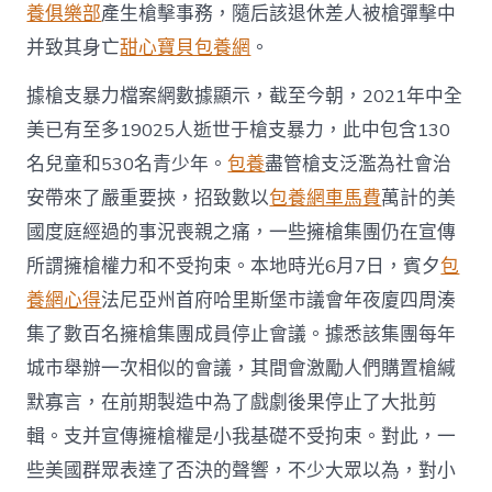
養俱樂部
產生槍擊事務，隨后該退休差人被槍彈擊中
并致其身亡
甜心寶貝包養網
。
據槍支暴力檔案網數據顯示，截至今朝，2021年中全
美已有至多19025人逝世于槍支暴力，此中包含130
名兒童和530名青少年。
包養
盡管槍支泛濫為社會治
安帶來了嚴重要挾，招致數以
包養網車馬費
萬計的美
國度庭經過的事況喪親之痛，一些擁槍集團仍在宣傳
所謂擁槍權力和不受拘束。本地時光6月7日，賓夕
包
養網心得
法尼亞州首府哈里斯堡市議會年夜廈四周湊
集了數百名擁槍集團成員停止會議。據悉該集團每年
城市舉辦一次相似的會議，其間會激勵人們購置槍緘
默寡言，在前期製造中為了戲劇後果停止了大批剪
輯。支并宣傳擁槍權是小我基礎不受拘束。對此，一
些美國群眾表達了否決的聲響，不少大眾以為，對小