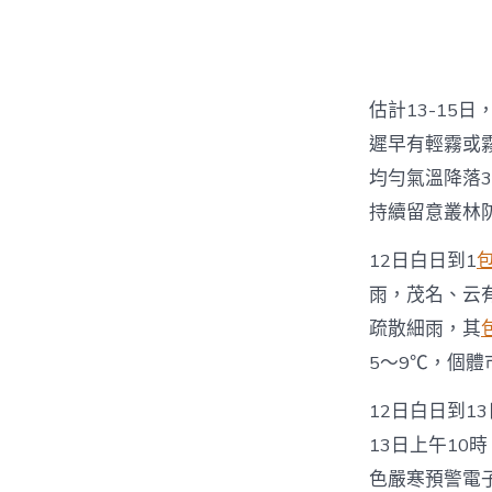
者
估計13-15
遲早有輕霧或
均勻氣溫降落
持續留意叢林
12日白日到1
雨，茂名、云
疏散細雨，其
5～9℃，個體
12日白日到1
13日上午10
色嚴寒預警電