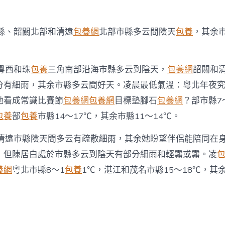
市縣、韶關北部和清遠
包養網
北部市縣多云間陰天
包養
，其余
粵西和珠
包養
三角南部沿海市縣多云到陰天，
包養網
韶關和
分有細雨，其余市縣多云間好天。凌晨最低氣溫：粵北年夜
她看成常識比賽節
包養網
包養網
目標墊腳石
包養網
？部市縣7
包養
部
包養
市縣14～17℃，其余市縣11～14℃。
和清遠市縣陰天間多云有疏散細雨，其余她盼望伴侶能陪同在
，但陳居白處於市縣多云到陰天有部分細雨和輕霧或霧。凌
養網
粵北市縣8～1
包養
1℃，湛江和茂名市縣15～18℃，其余