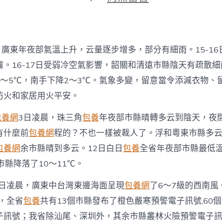
期
〈15
找
包
養
心
日，廣東年夜部氣溫上升，云量逐步增多，部分有細雨。15-1
得-16
日
霧。16-17日受弱冷空氣影響，韶關和清遠市縣陰天有疏散
廣
3～5℃，南手下降2～3℃。氣象多變，留意當令添減衣物、
東
年
防火和家居用火平安。
夜
部
包養網
3日凌晨，珠三角
包養
年夜部市縣晴轉多云到陰天，夜
遲
有什麼前
包養網
程的？不也一樣被裁人了。浮和粵東市縣多
早
有
包養網
余市縣晴到多云。12日白日
包養
全省年夜部市縣最低溫
輕
市縣降落了10～11℃。
霧
或
霧〉
3日凌晨，廣東中台灣東邊海面呈現
包養網
了6～7級的西南風
中
時，全省
包養
共有13個市縣發布了橙色嚴寒預警電子訊號,60
子訊號；我省除汕尾、深圳外，其余市縣叢林火險預警電子