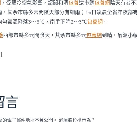
網
，受弱冷空氣影響，韶關和清
包養
遠市縣
包養網
陰天有者不
雨，其余市縣多云間陰天部分有細雨；16日凌晨全省年夜部
勻氣溫降落3～5℃，南手下降2～3℃
包養網
。
養
西部市縣多云間陰天，其余市縣多云
包養網
到晴，氣溫小
]
留言
寫的電子郵件地址不會公開。
必填欄位標示為
*