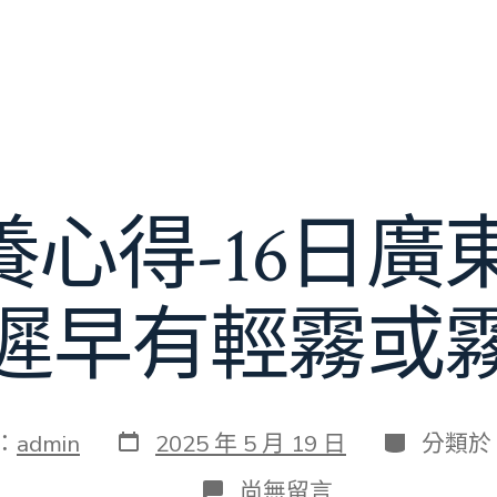
養心得-16日
遲早有輕霧或
發
分
：
admin
2025 年 5 月 19 日
分類於
表
類
日
在
尚無留言