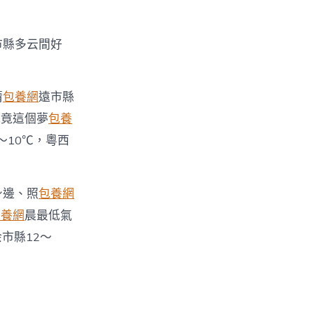
市縣多云間好
清
包養網
遠市縣
究竟這個夢
包養
～10℃，粵西
身邊、照
包養網
包養網
晨最低氣
市縣12～