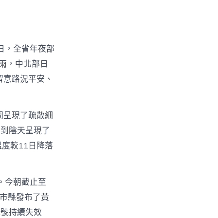
6日，全省年夜部
細雨，中北部日
留意路況平安、
間呈現了疏散細
云到陰天呈現了
度較11日降落
。今朝截止至
個市縣發布了黃
訊號持續失效