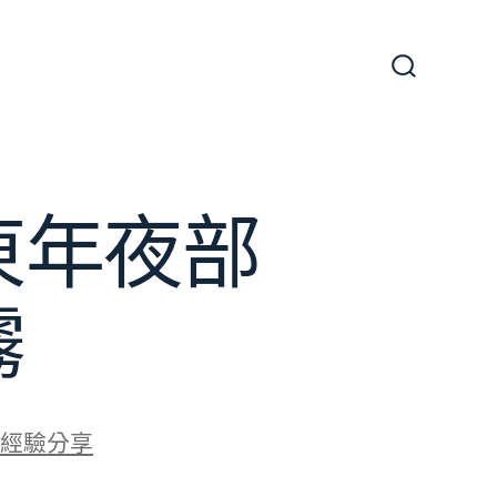
搜
尋
切
換
開
關
廣東年夜部
霧
經驗分享