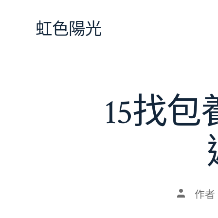
跳
至
虹色陽光
主
要
內
容
15找包
文
作者
章
作