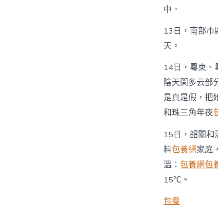
中。
13日，南部
天。
14日，粵東、
陰天間多云部
是真是假，把
和珠三角年夜
15日，韶關
料
包養網
家庭
溫：
包養網
包
15℃。
包養