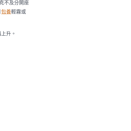
克不及分開座
有
包養
輕霧或
幅上升。