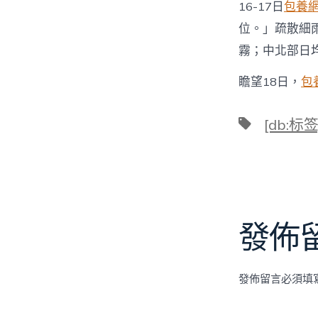
16-17日
包養
位。」疏散細
霧；中北部日均
瞻望18日，
包
標
[db:标签
籤
發佈
發佈留言必須填