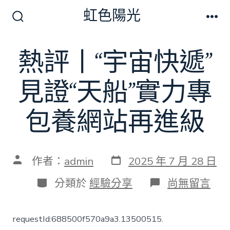
跳
虹色陽光
至
搜
選
尋
單
主
切
熱評丨“宇宙快遞”
要
換
開
內
關
見證“天船”實力專
容
包養網站再進級
發
文
作者：
admin
2025 年 7 月 28 日
表
章
日
作
分
在
分類於
經驗分享
尚無留言
期
者
類
〈熱
評
丨
requestId:688500f570a9a3.13500515.
“宇