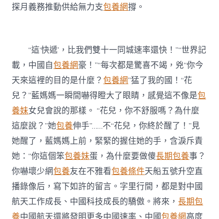
探月義務推動供給無力支
包養網
撐。
“這‘快遞’，比我們雙十一同城速率還快！”“世界記
載，中國自
包養網
豪！”“每次都是驚喜不竭，兇“你今
天來這裡的目的是什麼？
包養網
”猛了我的國！“花
兒？”藍媽媽一瞬間嚇得瞪大了眼睛，感覺這不像是
包
養妹
女兒會說的那樣。 “花兒，你不舒服嗎？為什麼
這麼說？”她
包養
伸手”……不“花兒，你終於醒了！”見
她醒了，藍媽媽上前，緊緊的握住她的手，含淚斥責
她：“你這個笨
包養妹
蛋，為什麼要做傻
長期包養
事？
你嚇壞少網
包養
友在不雅看
包養條件
天船五號升空直
播錄像后，寫下如許的留言。字里行間，都是對中國
航天工作成長、中國科技成長的驕傲。將來，
長期包
養
中國航天還將發明更多中國速率、中國
包養網
高度