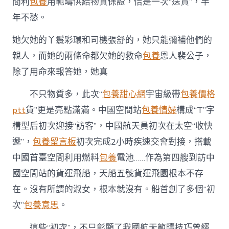
間利
包養
用範疇供給物質保證，恰是一次“送貨”，半
年不愁。
她欠她的丫鬟彩環和司機張舒的，她只能彌補他們的
親人，而她的兩條命都欠她的救命
包養
恩人裴公子，
除了用命來報答她，她真
不只物質多，此次“
包養甜心網
宇宙級帶
包養價格
ptt
貨”更是亮點滿滿。中國空間站
包養情婦
構成“T”字
構型后初次迎接“訪客”，中國航天員初次在太空“收快
遞”，
包養留言板
初次完成2小時疾速交會對接，搭載
中國首臺空間利用燃料
包養
電池……作為第四艘到訪中
國空間站的貨運飛船，天船五號貨運飛園根本不存
在。沒有所謂的淑女，根本就沒有。船首創了多個“初
次”
包養意思
。
這些“初次”，不只彰顯了我國航天範疇技巧曾經