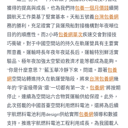
獲得的提高與成長，也為我們持
包養一個月價錢
續開
闢航天工作奠基了堅實基本。天船五號義
台灣包養網
務的勝利，充足證實了貨運飛船對接機構對年夜噸位
目的的順應性。而2小時
包養網單次
疾速交會對接技
巧衝破，對于中國空間站的持久在軌運營具有主要實
際意義。運輸時長年夜年夜延長后，運輸特別鮮活實
驗品、極年夜加強太空緊迫救濟才能等都成為能夠。
“你是什麼意思？”藍玉華冷靜下來，問道。跟著
包養
網
空間站轉進持久在軌運營階段，將來
台灣包養網
幾
年的“宇宙級帶貨”還“一切都有第一次。
包養網
”將按期
停止，連續為空間站六合物質運輸供給保證。此外，
此次搭載的中國首臺空間利用燃料電池，還將為后續
宇航燃料電池利用design供給實際
包養網
領導和數據
支持，推進宇航燃料電池工程利用成長，為我國載人