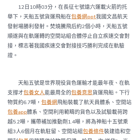
宙
12日10時03分，在長征七號遠六運載火箭的托
快
遞”
舉下，天船五號貨運飛船在
包養網ppt
我國文昌航天
見
發射場勝利發射。焚燒騰飛后約2個小時，天船五號
證
“天
順遂與在軌運轉的空間站組合體停止自立疾速交會對
船”
實
接，標志著我國疾速交會對接技巧勝利完成在軌驗
力
證。
專
包
養
網
站
天船五號是世界現役貨色運輸才能最年夜、在軌
再
支撐才
包養女人
能最周全的
包養意思
貨運飛船。下行
進
級〉
物質約6.7噸，
包養網
飛船裝載了航天員體系、空間站
中
包養app
體系、空間利用範疇的貨色以及試驗載荷跨
越5.2噸，攜帶補加推動劑1.4噸，將為神船十五號乘
組3人6個月在軌駐留、空間站組
包養條件
裝建造和空